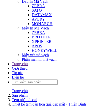
Đầu In Mã Vạch
ZEBRA
SATO
DATAMAX
AVERY
MONARCH
Máy In Mã Vạch
ZEBRA
BROTHER
XPRINTER
APOS
HONEYWELL
Máy vét mã vạch
Phần mềm in mã vạch
Trang chủ
Giới thiệu
Tin tức
Liên hệ
Trang chủ
Sản phẩm
Tem nhãn decal
Thiết kế tem dán hoa quả đẹp mắt - Thiên Bình