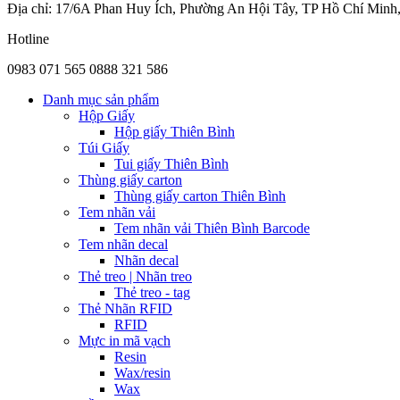
Địa chỉ: 17/6A Phan Huy Ích, Phường An Hội Tây, TP Hồ Chí Minh
Hotline
0983 071 565
0888 321 586
Danh mục sản phẩm
Hộp Giấy
Hộp giấy Thiên Bình
Túi Giấy
Tui giấy Thiên Bình
Thùng giấy carton
Thùng giấy carton Thiên Bình
Tem nhãn vải
Tem nhãn vải Thiên Bình Barcode
Tem nhãn decal
Nhãn decal
Thẻ treo | Nhãn treo
Thẻ treo - tag
Thẻ Nhãn RFID
RFID
Mực in mã vạch
Resin
Wax/resin
Wax