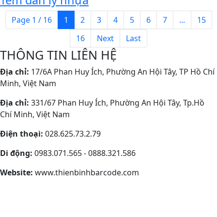
Page 1 / 16
1
2
3
4
5
6
7
...
15
16
Next
Last
THÔNG TIN LIÊN HỆ
Địa chỉ:
17/6A Phan Huy Ích, Phường An Hội Tây, TP Hồ Chí
Minh, Việt Nam
Địa chỉ:
331/67 Phan Huy Ích, Phường An Hội Tây, Tp.Hồ
Chí Minh, Việt Nam
Điện thoại:
028.625.73.2.79
Di động:
0983.071.565 - 0888.321.586
Website:
www.thienbinhbarcode.com