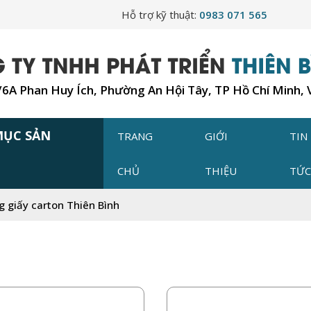
Hỗ trợ kỹ thuật:
0983 071 565
7/6A Phan Huy Ích, Phường An Hội Tây, TP Hồ Chí Minh,
MỤC SẢN
TRANG
GIỚI
TIN
CHỦ
THIỆU
TỨ
 giấy carton Thiên Bình