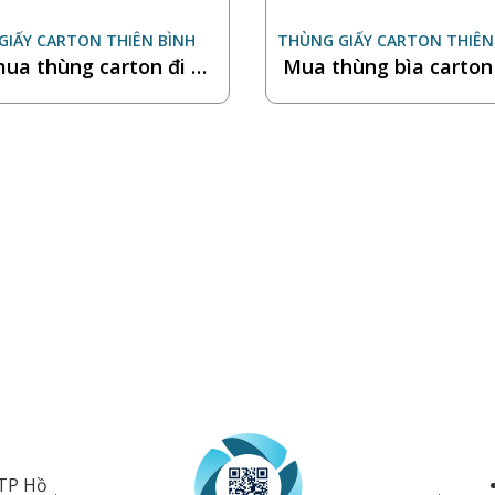
GIẤY CARTON THIÊN BÌNH
THÙNG GIẤY CARTON THIÊN
ua thùng carton đi M
Mua thùng bìa carton 
, đóng gói an toàn
ở đâu uy tín?
 TP Hồ