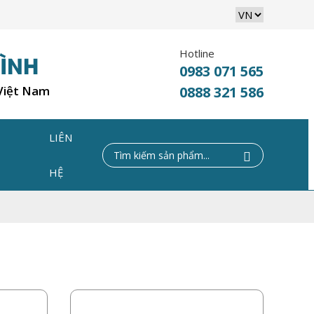
Hotline
0983 071 565
 Việt Nam
0888 321 586
LIÊN
C
HỆ