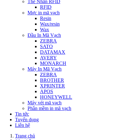
Thẻ Nhãn RFID
RFID
Mực in mã vạch
Resin
Wax/resin
Wax
Đầu In Mã Vạch
ZEBRA
SATO
DATAMAX
AVERY
MONARCH
Máy In Mã Vạch
ZEBRA
BROTHER
XPRINTER
APOS
HONEYWELL
Máy vét mã vạch
Phần mềm in mã vạch
Tin tức
Tuyển dụng
Liên hệ
Trang chủ