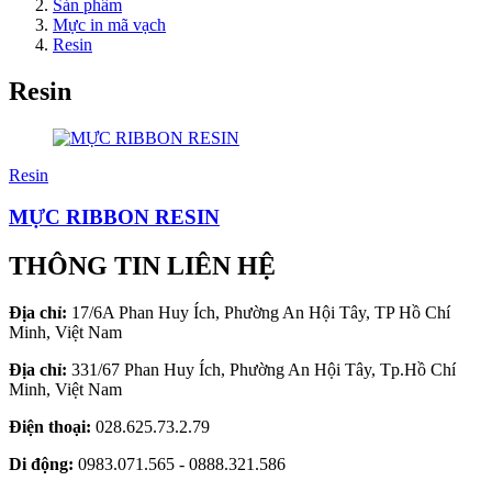
Sản phẩm
Mực in mã vạch
Resin
Resin
Resin
MỰC RIBBON RESIN
THÔNG TIN LIÊN HỆ
Địa chỉ:
17/6A Phan Huy Ích, Phường An Hội Tây, TP Hồ Chí
Minh, Việt Nam
Địa chỉ:
331/67 Phan Huy Ích, Phường An Hội Tây, Tp.Hồ Chí
Minh, Việt Nam
Điện thoại:
028.625.73.2.79
Di động:
0983.071.565 - 0888.321.586