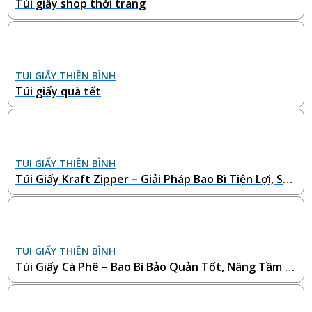
Túi giấy shop thời trang
TUI GIẤY THIÊN BÌNH
Túi giấy quà tết
TUI GIẤY THIÊN BÌNH
Túi Giấy Kraft Zipper – Giải Pháp Bao Bì Tiện Lợi, San
g Trọng và Thân Thiện Với Môi Trường
TUI GIẤY THIÊN BÌNH
Túi Giấy Cà Phê – Bao Bì Bảo Quản Tốt, Nâng Tầm T
hương Hiệu