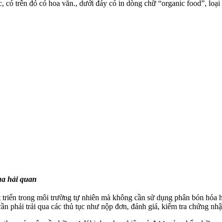
 có trên đó có hoa văn., dưới đáy có in dòng chữ “organic food”, loại 
ua hải quan
 triển trong môi trường tự nhiên mà không cần sử dụng phân bón hóa họ
n phải trải qua các thủ tục như nộp đơn, đánh giá, kiểm tra chứng nh