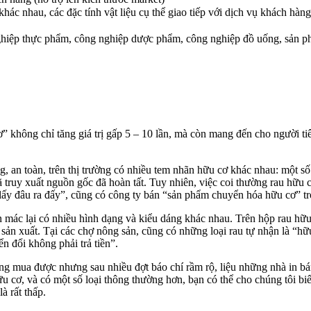
hác nhau, các đặc tính vật liệu cụ thể giao tiếp với dịch vụ khách hàng
hiệp thực phẩm, công nghiệp dược phẩm, công nghiệp đồ uống, sản ph
 không chỉ tăng giá trị gấp 5 – 10 lần, mà còn mang đến cho người ti
n toàn, trên thị trường có nhiều tem nhãn hữu cơ khác nhau: một số in
ã truy xuất nguồn gốc đã hoàn tất. Tuy nhiên, việc coi thường rau hữ
g lấy đâu ra đấy”, cũng có công ty bán “sản phẩm chuyển hóa hữu cơ” 
n mác lại có nhiều hình dạng và kiểu dáng khác nhau. Trên hộp rau h
sản xuất. Tại các chợ nông sản, cũng có những loại rau tự nhận là “h
 đổi không phải trả tiền”.
ng mua được nhưng sau nhiều đợt báo chí rầm rộ, liệu những nhà in bá
 cơ, và có một số loại thông thường hơn, bạn có thể cho chúng tôi bi
à rất thấp.