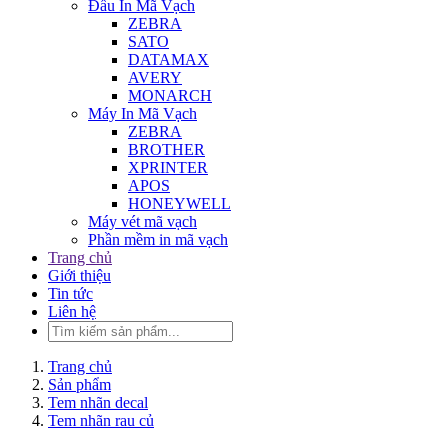
Đầu In Mã Vạch
ZEBRA
SATO
DATAMAX
AVERY
MONARCH
Máy In Mã Vạch
ZEBRA
BROTHER
XPRINTER
APOS
HONEYWELL
Máy vét mã vạch
Phần mềm in mã vạch
Trang chủ
Giới thiệu
Tin tức
Liên hệ
Trang chủ
Sản phẩm
Tem nhãn decal
Tem nhãn rau củ