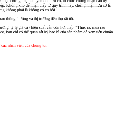
cơ hoặc chứng nhận chuyển đổi hữu cơ, tổ chức chứng nhận cần ủy
iệp. Không khó để nhận thấy từ quy trình này, chứng nhận hữu cơ là
ưng không phải là không có cơ hội.
u thông thường và thị trường tiêu thụ rất tốt.
g, tỷ lệ giá cả / hiệu suất vẫn còn hơi thấp. “Thực ra, mua rau
cơ, bạn chỉ có thể quan sát kỹ bao bì của sản phẩm để xem tiêu chuẩn
 các nhân viên của chúng tôi.