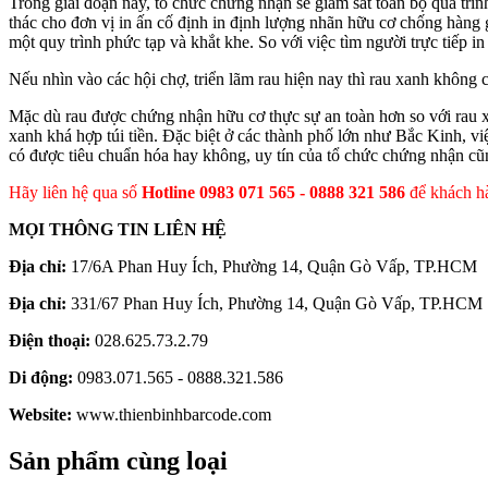
Trong giai đoạn này, tổ chức chứng nhận sẽ giám sát toàn bộ quá tr
thác cho đơn vị in ấn cố định in định lượng nhãn hữu cơ chống hàng
một quy trình phức tạp và khắt khe. So với việc tìm người trực tiếp 
Nếu nhìn vào các hội chợ, triển lãm rau hiện nay thì rau xanh không c
Mặc dù rau được chứng nhận hữu cơ thực sự an toàn hơn so với rau xa
xanh khá hợp túi tiền. Đặc biệt ở các thành phố lớn như Bắc Kinh, v
có được tiêu chuẩn hóa hay không, uy tín của tổ chức chứng nhận cũn
Hãy liên hệ qua số
Hotline 0983 071 565 - 0888 321 586
để khách hà
MỌI THÔNG TIN LIÊN HỆ
Địa chỉ:
17/6A Phan Huy Ích, Phường 14, Quận Gò Vấp, TP.HCM
Địa chỉ:
331/67 Phan Huy Ích, Phường 14, Quận Gò Vấp, TP.HCM
Điện thoại:
028.625.73.2.79
Di động:
0983.071.565 - 0888.321.586
Website:
www.thienbinhbarcode.com
Sản phẩm cùng loại