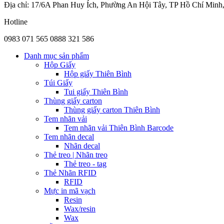
Địa chỉ: 17/6A Phan Huy Ích, Phường An Hội Tây, TP Hồ Chí Minh
Hotline
0983 071 565
0888 321 586
Danh mục sản phẩm
Hộp Giấy
Hộp giấy Thiên Bình
Túi Giấy
Tui giấy Thiên Bình
Thùng giấy carton
Thùng giấy carton Thiên Bình
Tem nhãn vải
Tem nhãn vải Thiên Bình Barcode
Tem nhãn decal
Nhãn decal
Thẻ treo | Nhãn treo
Thẻ treo - tag
Thẻ Nhãn RFID
RFID
Mực in mã vạch
Resin
Wax/resin
Wax