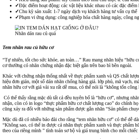
✓
Đặc điểm hoạt động: các vật liệu khác nhau có các đặc điểm k
✓
Chu kỳ sản xuất: 1-7 ngày dịch vụ khách hàng tư vấn cụ thể
✓
Phạm vi ứng dụng: công nghiệp hóa chất hàng ngày, công ng
Nhãn dán rau củ quả
Tem nhãn rau củ hữu cơ
“Tự nhiên, tốt cho sức khỏe, an toàn…” Rau mang nhãn hiệu “hữu cơ”
cơ thường có nhãn chứng nhận đặc biệt gắn trên bao bì bên ngoài.
Khác với chứng nhận thống nhất về thực phẩm xanh và QS chất lượng, a
hiệu đơn giản, một số dán nhãn chống hàng giả. lớp phủ, mã vạch, m
nhãn hữu cơ với giá vài xu rất dễ mua, có thể nói là “không tốn côn
Có thể thấy rằng mặc dù tất cả đều tuyên bố là “hữu cơ”, nhưng nhã
nhận, còn có in logo “thực phẩm hữu cơ chất lượng cao” do chính họ 
cũng xảy ra đối với những sản phẩm được gắn nhãn “Sản phẩm chuyển
Mặc dù đã có nhiều báo đài cho rằng “tem nhãn hữu cơ” có thể dễ dà
“Không sao, có thể in được cả nhãn thực phẩm xanh và thực phẩm hữu
theo của riêng mình ” tính toán sơ bộ và giá trung bình cho mỗi chiếc l