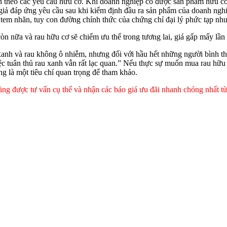
ình theo các yêu cầu hữu cơ. Khi doanh nghiệp có được sản phẩm hữu 
 giả đáp ứng yêu cầu sau khi kiểm định đầu ra sản phẩm của doanh ngh
in tem nhãn, tuy con đường chính thức của chứng chỉ đại lý phức tạp nh
òn nữa và rau hữu cơ sẽ chiếm ưu thế trong tương lai, giá gấp mấy lần ra
nh và rau không ô nhiễm, nhưng đối với hầu hết những người bình thườn
iệc tuân thủ rau xanh vẫn rất lạc quan.” Nếu thực sự muốn mua rau hữu 
g là một tiêu chí quan trọng để tham khảo.
ng được tư vấn cụ thể và nhận các báo giá ưu đãi nhanh chóng nhất từ