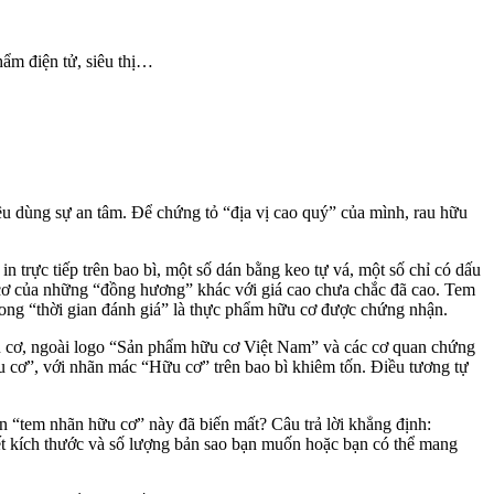
ẩm điện tử, siêu thị…
êu dùng sự an tâm. Để chứng tỏ “địa vị cao quý” của mình, rau hữu
 trực tiếp trên bao bì, một số dán bằng keo tự vá, một số chỉ có dấu
u cơ của những “đồng hương” khác với giá cao chưa chắc đã cao. Tem
trong “thời gian đánh giá” là thực phẩm hữu cơ được chứng nhận.
ữu cơ, ngoài logo “Sản phẩm hữu cơ Việt Nam” và các cơ quan chứng
ữu cơ”, với nhãn mác “Hữu cơ” trên bao bì khiêm tốn. Điều tương tự
n “tem nhãn hữu cơ” này đã biến mất? Câu trả lời khẳng định:
ết kích thước và số lượng bản sao bạn muốn hoặc bạn có thể mang