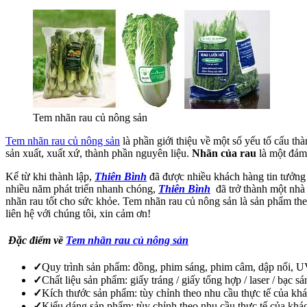
Tem nhãn rau củ nông sản
Tem nhãn rau củ nông sản
là phần giới thiệu về một số yếu tố cấu thà
sản xuất, xuất xứ, thành phần nguyên liệu.
Nhãn của rau
là một đảm 
Kể từ khi thành lập,
Thiên Bình
đã được nhiều khách hàng tin tưởng v
nhiều năm phát triển nhanh chóng,
Thiên Bình
đã trở thành một nhà
nhãn rau tốt cho sức khỏe. Tem nhãn rau củ nông sản là sản phẩm theo
liên hệ với chúng tôi, xin cảm ơn!
Đặc điểm về
Tem nhãn rau củ nông sản
✓
Quy trình sản phẩm: đồng, phim sáng, phim câm, dập nổi, U
✓
Chất liệu sản phẩm: giấy tráng / giấy tổng hợp / laser / bạc sá
✓
Kích thước sản phẩm: tùy chỉnh theo nhu cầu thực tế của khác
✓
Kiểu dáng sản phẩm: tùy chỉnh theo nhu cầu thực tế của khác