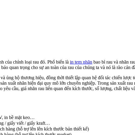
nh của chính loại rau đó. Phổ biến là
in tem nhãn
bao bì rau và nhãn ra
bảo quan trọng cho sự an toàn của rau của chúng ta và nó là rào cản 
à ủng hộ thương hiệu, đồng thời thiết lập quan hệ đối tác chiến lược t
 sản xuất nhãn hiện đại quy mô lớn chuyên nghiệp. Trong sản xuất rau
 yêu cầu, giá nhãn rau liên quan đến kích thước, số lượng, chất liệu và
V, in bề mặt keo…
ng / giấy viết / giấy kraft…
h hàng (hỗ trợ lên lên kích thước bản thiết kế)
h hàng (hỗ trợ lên kích thước market)