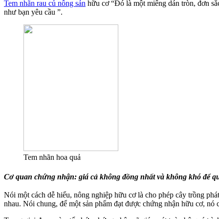
Tem nhãn rau củ nông sản
hữu cơ “Đó là một miếng dán tròn, đơn sắc,
như bạn yêu cầu ”.
Tem nhãn hoa quả
Cơ quan chứng nhận: giá cả không đồng nhất và không khó để q
Nói một cách dễ hiểu, nông nghiệp hữu cơ là cho phép cây trồng phát
nhau. Nói chung, để một sản phẩm đạt được chứng nhận hữu cơ, nó cầ