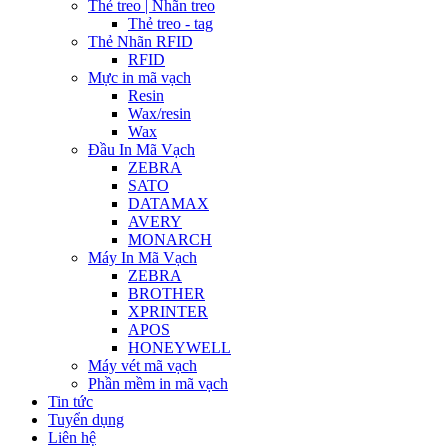
Thẻ treo | Nhãn treo
Thẻ treo - tag
Thẻ Nhãn RFID
RFID
Mực in mã vạch
Resin
Wax/resin
Wax
Đầu In Mã Vạch
ZEBRA
SATO
DATAMAX
AVERY
MONARCH
Máy In Mã Vạch
ZEBRA
BROTHER
XPRINTER
APOS
HONEYWELL
Máy vét mã vạch
Phần mềm in mã vạch
Tin tức
Tuyển dụng
Liên hệ