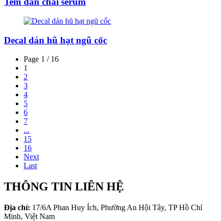
Tem dán chai serum
Decal dán hũ hạt ngũ cốc
Page 1 / 16
1
2
3
4
5
6
7
...
15
16
Next
Last
THÔNG TIN LIÊN HỆ
Địa chỉ:
17/6A Phan Huy Ích, Phường An Hội Tây, TP Hồ Chí
Minh, Việt Nam