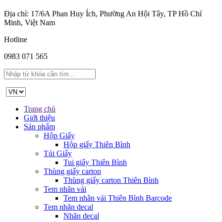
Địa chỉ: 17/6A Phan Huy Ích, Phường An Hội Tây, TP Hồ Chí
Minh, Việt Nam
Hotline
0983 071 565
Trang chủ
Giới thiệu
Sản phẩm
Hộp Giấy
Hộp giấy Thiên Bình
Túi Giấy
Tui giấy Thiên Bình
Thùng giấy carton
Thùng giấy carton Thiên Bình
Tem nhãn vải
Tem nhãn vải Thiên Bình Barcode
Tem nhãn decal
Nhãn decal