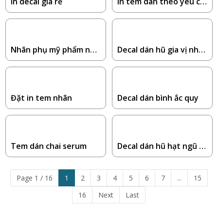
In decal giá rẻ
In tem dán theo yêu cầ
u
Nhãn phụ mỹ phẩm nhậ
Decal dán hũ gia vị nhà
p khẩu
bếp
Đặt in tem nhãn
Decal dán bình ắc quy
Tem dán chai serum
Decal dán hũ hạt ngũ c
ốc
Page 1 / 16
1
2
3
4
5
6
7
...
15
16
Next
Last