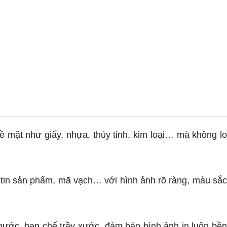
ề mặt như giấy, nhựa, thủy tinh, kim loại… mà không l
g tin sản phẩm, mã vạch… với hình ảnh rõ ràng, màu sắ
nước, hạn chế trầy xước, đảm bảo hình ảnh in luôn bề