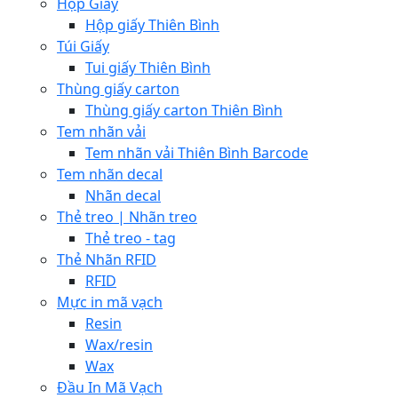
Hộp Giấy
Hộp giấy Thiên Bình
Túi Giấy
Tui giấy Thiên Bình
Thùng giấy carton
Thùng giấy carton Thiên Bình
Tem nhãn vải
Tem nhãn vải Thiên Bình Barcode
Tem nhãn decal
Nhãn decal
Thẻ treo | Nhãn treo
Thẻ treo - tag
Thẻ Nhãn RFID
RFID
Mực in mã vạch
Resin
Wax/resin
Wax
Đầu In Mã Vạch