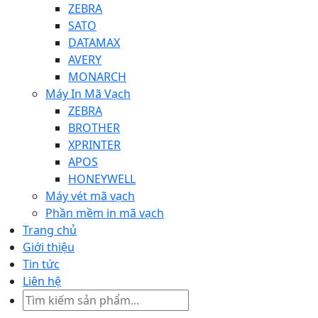
ZEBRA
SATO
DATAMAX
AVERY
MONARCH
Máy In Mã Vạch
ZEBRA
BROTHER
XPRINTER
APOS
HONEYWELL
Máy vét mã vạch
Phần mềm in mã vạch
Trang chủ
Giới thiệu
Tin tức
Liên hệ