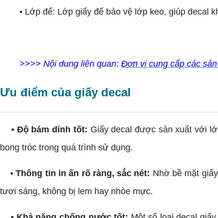
• Lớp đế: Lớp giấy đế bảo vệ lớp keo, giúp decal khô
>>>> Nội dung liên quan:
Đơn vị cung cấp các sản
Ưu điểm của giấy decal
• Độ bám dính tốt:
Giấy decal được sản xuất với lớ
bong tróc trong quá trình sử dụng.
• Thông tin in ấn rõ ràng, sắc nét:
Nhờ bề mặt giấy 
tươi sáng, không bị lem hay nhòe mực.
• Khả năng chống nước tốt:
Một số loại decal giấ