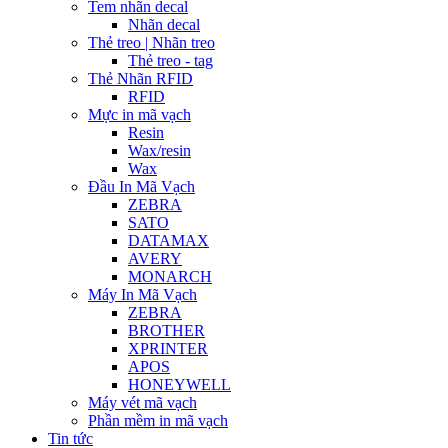
Tem nhãn decal
Nhãn decal
Thẻ treo | Nhãn treo
Thẻ treo - tag
Thẻ Nhãn RFID
RFID
Mực in mã vạch
Resin
Wax/resin
Wax
Đầu In Mã Vạch
ZEBRA
SATO
DATAMAX
AVERY
MONARCH
Máy In Mã Vạch
ZEBRA
BROTHER
XPRINTER
APOS
HONEYWELL
Máy vét mã vạch
Phần mềm in mã vạch
Tin tức