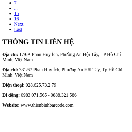
7
...
15
16
Next
Last
THÔNG TIN LIÊN HỆ
Địa chỉ:
17/6A Phan Huy Ích, Phường An Hội Tây, TP Hồ Chí
Minh, Việt Nam
Địa chỉ:
331/67 Phan Huy Ích, Phường An Hội Tây, Tp.Hồ Chí
Minh, Việt Nam
Điện thoại:
028.625.73.2.79
Di động:
0983.071.565 - 0888.321.586
Website:
www.thienbinhbarcode.com