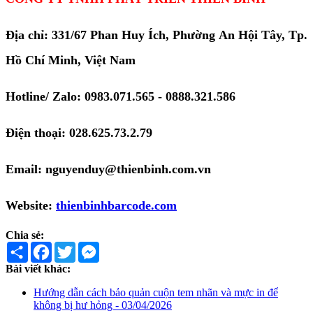
Địa chỉ: 331/67 Phan Huy Ích, Phường An Hội Tây, Tp.
Hồ Chí Minh, Việt Nam
Hotline/ Zalo: 0983.071.565 - 0888.321.586
Điện thoại: 028.625.73.2.79
Email: nguyenduy@thienbinh.com.vn
Website:
thienbinhbarcode.com
Chia sẻ:
Share
Facebook
Twitter
Messenger
Bài viết khác:
Hướng dẫn cách bảo quản cuộn tem nhãn và mực in để
không bị hư hỏng - 03/04/2026