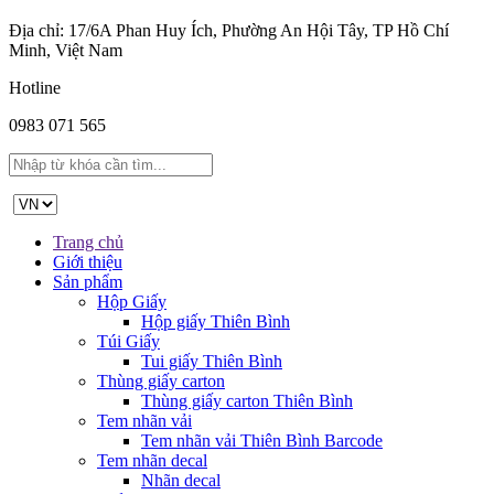
Địa chỉ: 17/6A Phan Huy Ích, Phường An Hội Tây, TP Hồ Chí
Minh, Việt Nam
Hotline
0983 071 565
Trang chủ
Giới thiệu
Sản phẩm
Hộp Giấy
Hộp giấy Thiên Bình
Túi Giấy
Tui giấy Thiên Bình
Thùng giấy carton
Thùng giấy carton Thiên Bình
Tem nhãn vải
Tem nhãn vải Thiên Bình Barcode
Tem nhãn decal
Nhãn decal