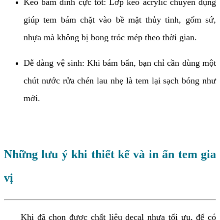
Keo bám dính cực tốt: Lớp keo acrylic chuyên dụng
giúp tem bám chặt vào bề mặt thủy tinh, gốm sứ,
nhựa mà không bị bong tróc mép theo thời gian.
Dễ dàng vệ sinh: Khi bám bẩn, bạn chỉ cần dùng một
chút nước rửa chén lau nhẹ là tem lại sạch bóng như
mới.
Những lưu ý khi thiết kế và in ấn tem gia
vị
Khi đã chọn được chất liệu decal nhựa tối ưu, để có