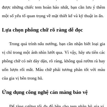
được những chiếc tem hoàn hảo nhất, bạn cần lưu ý thêm
một số yếu tố quan trọng về mặt thiết kế và kỹ thuật in ấn.
Lựa chọn phông chữ rõ ràng dễ đọc
Trong quá trình nấu nướng, bạn cần nhận biết loại gia
vị chỉ trong một ánh nhìn lướt qua. Vì vậy, hãy ưu tiên các
phông chữ có nét dày dặn, rõ ràng, không quá rườm rà hay
uốn lượn rối mắt. Màu chữ phải tương phản tốt với màu
của gia vị bên trong hũ.
Ứng dụng công nghệ cán màng bảo vệ
Để tăng cường tối đa độ bền cho tem nhãn hũ gia vị,