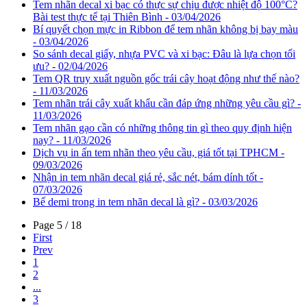
Tem nhãn decal xi bạc có thực sự chịu được nhiệt độ 100°C?
Bài test thực tế tại Thiên Bình - 03/04/2026
Bí quyết chọn mực in Ribbon để tem nhãn không bị bay màu
- 03/04/2026
So sánh decal giấy, nhựa PVC và xi bạc: Đâu là lựa chọn tối
ưu? - 02/04/2026
Tem QR truy xuất nguồn gốc trái cây hoạt động như thế nào?
- 11/03/2026
Tem nhãn trái cây xuất khẩu cần đáp ứng những yêu cầu gì? -
11/03/2026
Tem nhãn gạo cần có những thông tin gì theo quy định hiện
nay? - 11/03/2026
Dịch vụ in ấn tem nhãn theo yêu cầu, giá tốt tại TPHCM -
09/03/2026
Nhận in tem nhãn decal giá rẻ, sắc nét, bám dính tốt -
07/03/2026
Bế demi trong in tem nhãn decal là gì? - 03/03/2026
Page 5 / 18
First
Prev
1
2
...
3