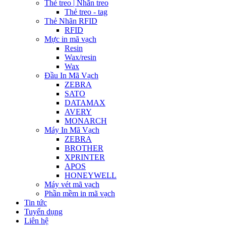
Thẻ treo | Nhãn treo
Thẻ treo - tag
Thẻ Nhãn RFID
RFID
Mực in mã vạch
Resin
Wax/resin
Wax
Đầu In Mã Vạch
ZEBRA
SATO
DATAMAX
AVERY
MONARCH
Máy In Mã Vạch
ZEBRA
BROTHER
XPRINTER
APOS
HONEYWELL
Máy vét mã vạch
Phần mềm in mã vạch
Tin tức
Tuyển dụng
Liên hệ