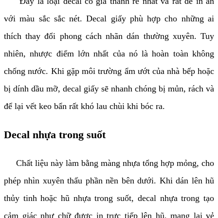
Đây là loại decal có giá thành rẻ nhất và rất dễ in ấn
với màu sắc sắc nét. Decal giấy phù hợp cho những ai
thích thay đổi phong cách nhãn dán thường xuyên. Tuy
nhiên, nhược điểm lớn nhất của nó là hoàn toàn không
chống nước. Khi gặp môi trường ẩm ướt của nhà bếp hoặc
bị dính dầu mỡ, decal giấy sẽ nhanh chóng bị mủn, rách và
để lại vết keo bẩn rất khó lau chùi khi bóc ra.
Decal nhựa trong suốt
Chất liệu này làm bằng màng nhựa tổng hợp mỏng, cho
phép nhìn xuyên thấu phần nền bên dưới. Khi dán lên hũ
thủy tinh hoặc hũ nhựa trong suốt, decal nhựa trong tạo
cảm giác như chữ được in trực tiếp lên hũ, mang lại vẻ