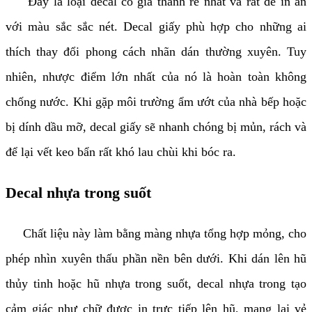
Đây là loại decal có giá thành rẻ nhất và rất dễ in ấn
với màu sắc sắc nét. Decal giấy phù hợp cho những ai
thích thay đổi phong cách nhãn dán thường xuyên. Tuy
nhiên, nhược điểm lớn nhất của nó là hoàn toàn không
chống nước. Khi gặp môi trường ẩm ướt của nhà bếp hoặc
bị dính dầu mỡ, decal giấy sẽ nhanh chóng bị mủn, rách và
để lại vết keo bẩn rất khó lau chùi khi bóc ra.
Decal nhựa trong suốt
Chất liệu này làm bằng màng nhựa tổng hợp mỏng, cho
phép nhìn xuyên thấu phần nền bên dưới. Khi dán lên hũ
thủy tinh hoặc hũ nhựa trong suốt, decal nhựa trong tạo
cảm giác như chữ được in trực tiếp lên hũ, mang lại vẻ