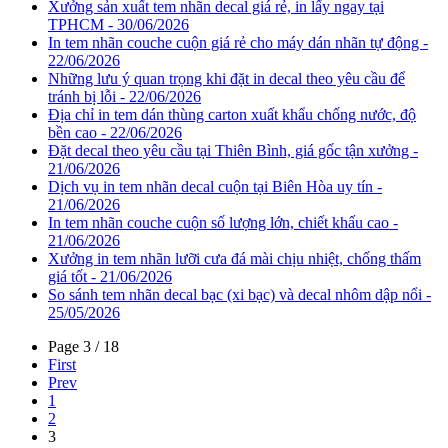
Xưởng sản xuất tem nhãn decal giá rẻ, in lấy ngay tại
TPHCM - 30/06/2026
In tem nhãn couche cuộn giá rẻ cho máy dán nhãn tự động -
22/06/2026
Những lưu ý quan trọng khi đặt in decal theo yêu cầu để
tránh bị lỗi - 22/06/2026
Địa chỉ in tem dán thùng carton xuất khẩu chống nước, độ
bền cao - 22/06/2026
Đặt decal theo yêu cầu tại Thiên Bình, giá gốc tận xưởng -
21/06/2026
Dịch vụ in tem nhãn decal cuộn tại Biên Hòa uy tín -
21/06/2026
In tem nhãn couche cuộn số lượng lớn, chiết khấu cao -
21/06/2026
Xưởng in tem nhãn lưỡi cưa đá mài chịu nhiệt, chống thấm
giá tốt - 21/06/2026
So sánh tem nhãn decal bạc (xi bạc) và decal nhôm dập nổi -
25/05/2026
Page 3 / 18
First
Prev
1
2
3