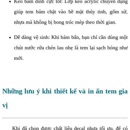
Keo bám dính cực tốt: Lớp keo acrylic chuyên dụng
giúp tem bám chặt vào bề mặt thủy tinh, gốm sứ,
nhựa mà không bị bong tróc mép theo thời gian.
Dễ dàng vệ sinh: Khi bám bẩn, bạn chỉ cần dùng một
chút nước rửa chén lau nhẹ là tem lại sạch bóng như
mới.
Những lưu ý khi thiết kế và in ấn tem gia
vị
Khi đã chọn được chất liệu decal nhựa tối ưu, để có