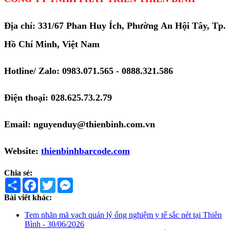
Địa chỉ: 331/67 Phan Huy Ích, Phường An Hội Tây, Tp.
Hồ Chí Minh, Việt Nam
Hotline/ Zalo: 0983.071.565 - 0888.321.586
Điện thoại: 028.625.73.2.79
Email: nguyenduy@thienbinh.com.vn
Website:
thienbinhbarcode.com
Chia sẻ:
Share
Facebook
Twitter
Messenger
Bài viết khác:
Tem nhãn mã vạch quản lý ống nghiệm y tế sắc nét tại Thiên
Bình - 30/06/2026