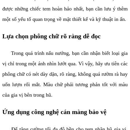
được những chiếc tem hoàn hảo nhất, bạn cần lưu ý thêm
một số yếu tố quan trọng về mặt thiết kế và kỹ thuật in ấn.
Lựa chọn phông chữ rõ ràng dễ đọc
Trong quá trình nấu nướng, bạn cần nhận biết loại gia
vị chỉ trong một ánh nhìn lướt qua. Vì vậy, hãy ưu tiên các
phông chữ có nét dày dặn, rõ ràng, không quá rườm rà hay
uốn lượn rối mắt. Màu chữ phải tương phản tốt với màu
của gia vị bên trong hũ.
Ứng dụng công nghệ cán màng bảo vệ
Để tăng cường tối đa độ bền cho tem nhãn hũ gia vị,