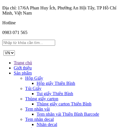
Địa chỉ: 17/6A Phan Huy Ích, Phường An Hội Tây, TP Hồ Chí
Minh, Việt Nam
Hotline
0983 071 565
Trang chủ
Giới thiệu
Sản phẩm
Hộp Giấy
Hộp giấy Thiên Bình
Túi Giấy
Tui giấy Thiên Bình
Thùng giấy carton
Thùng giấy carton Thiên Bình
Tem nhãn vải
Tem nhãn vải Thiên Bình Barcode
Tem nhãn decal
Nhãn decal