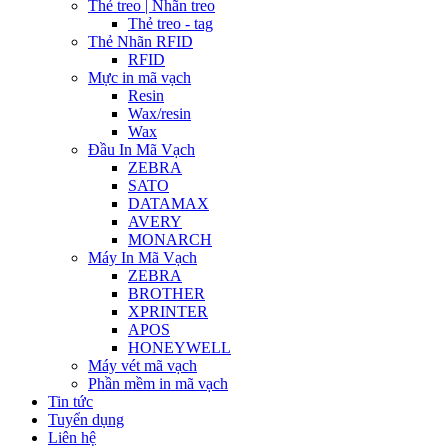
Thẻ treo | Nhãn treo
Thẻ treo - tag
Thẻ Nhãn RFID
RFID
Mực in mã vạch
Resin
Wax/resin
Wax
Đầu In Mã Vạch
ZEBRA
SATO
DATAMAX
AVERY
MONARCH
Máy In Mã Vạch
ZEBRA
BROTHER
XPRINTER
APOS
HONEYWELL
Máy vét mã vạch
Phần mềm in mã vạch
Tin tức
Tuyển dụng
Liên hệ