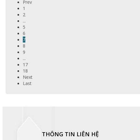
Prev
1
2
...
5
6
7
8
9
...
17
18
Next
Last
THÔNG TIN LIÊN HỆ