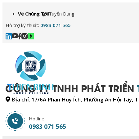
Về Chúng Tôi
Tuyển Dụng
Hỗ trợ kỹ thuật:
0983 071 565
Địa chỉ: 17/6A Phan Huy Ích, Phường An Hội Tây, 
Hotline
0983 071 565