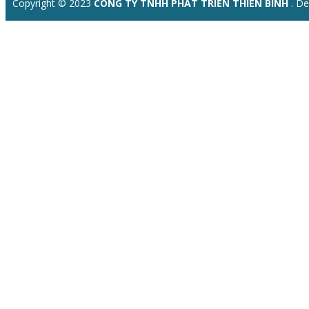
Copyright © 2023
CÔNG TY TNHH PHÁT TRIỂN THIÊN BÌNH
. D