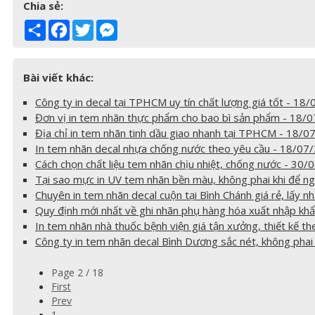
Chia sẻ:
Share
Facebook
Twitter
Messenger
Bài viết khác:
Công ty in decal tại TPHCM uy tín chất lượng giá tốt - 18
Đơn vị in tem nhãn thực phẩm cho bao bì sản phẩm - 18/
Địa chỉ in tem nhãn tinh dầu giao nhanh tại TPHCM - 18/
In tem nhãn decal nhựa chống nước theo yêu cầu - 18/07
Cách chọn chất liệu tem nhãn chịu nhiệt, chống nước - 30
Tại sao mực in UV tem nhãn bền màu, không phai khi để ng
Chuyên in tem nhãn decal cuộn tại Bình Chánh giá rẻ, lấy 
Quy định mới nhất về ghi nhãn phụ hàng hóa xuất nhập kh
In tem nhãn nhà thuốc bệnh viện giá tận xưởng, thiết kế t
Công ty in tem nhãn decal Bình Dương sắc nét, không pha
Page 2 / 18
First
Prev
1