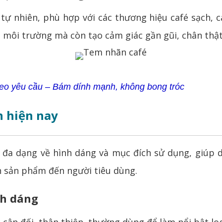
nhiên, phù hợp với các thương hiệu café sạch, ca
ới môi trường mà còn tạo cảm giác gần gũi, chân thậ
heo yêu cầu – Bám dính mạnh, không bong tróc
n hiện nay
a dạng về hình dáng và mục đích sử dụng, giúp do
n sản phẩm đến người tiêu dùng.
nh dáng
cân đối, thân thiện, thường dùng để làm nổi bật lo