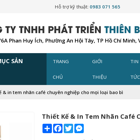
Hỗ trợ kỹ thuật:
0983 071 565
7/6A Phan Huy Ích, Phường An Hội Tây, TP Hồ Chí Minh,
MỤC SẢN
TRANG
GIỚI
TIN
CHỦ
THIỆU
TỨ
ế & in tem nhãn café chuyên nghiệp cho mọi loại bao bì
Thiết Kế & In Tem Nhãn Café 
Share
Facebook
Twitter
Messenger