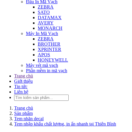
Đầu In Mã Vạch
ZEBRA
SATO
DATAMAX
AVERY
MONARCH
Máy In Mã Vạch
ZEBRA
BROTHER
XPRINTER
APOS
HONEYWELL
Máy vét mã vạch
Phần mềm in mã vạch
Trang chủ
Giới thiệu
Tin tức
Liên hệ
Trang chủ
Sản phẩm
Tem nhãn decal
Tem nhập khẩu chất lượng, in ấn nhanh tại Thiên Bình