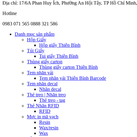
Địa chỉ: 17/6A Phan Huy Ích, Phường An Hội Tây, TP Hồ Chí Minh
Hotline
0983 071 565
0888 321 586
Danh mục sản phẩm
Hộp Giấy
Hộp giấy Thiên Bình
Túi Giấy
Tui giấy Thiên Bình
Thùng giấy carton
Thùng giấy carton Thiên Bình
Tem nhãn vải
Tem nhãn vải Thiên Bình Barcode
Tem nhãn decal
Nhãn decal
Thẻ treo | Nhãn treo
Thẻ treo - tag
Thẻ Nhãn RFID
RFID
Mực in mã vạch
Resin
Wax/resin
Wax