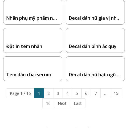
Nhãn phụ mỹ phẩm nhậ
Decal dán hũ gia vị nhà
p khẩu
bếp
Đặt in tem nhãn
Decal dán bình ắc quy
Tem dán chai serum
Decal dán hũ hạt ngũ c
ốc
Page 1 / 16
1
2
3
4
5
6
7
...
15
16
Next
Last