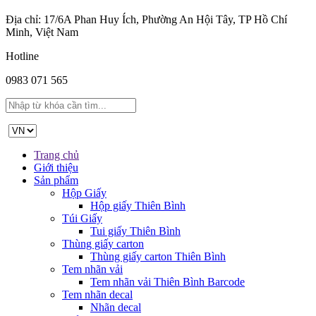
Địa chỉ: 17/6A Phan Huy Ích, Phường An Hội Tây, TP Hồ Chí
Minh, Việt Nam
Hotline
0983 071 565
Trang chủ
Giới thiệu
Sản phẩm
Hộp Giấy
Hộp giấy Thiên Bình
Túi Giấy
Tui giấy Thiên Bình
Thùng giấy carton
Thùng giấy carton Thiên Bình
Tem nhãn vải
Tem nhãn vải Thiên Bình Barcode
Tem nhãn decal
Nhãn decal