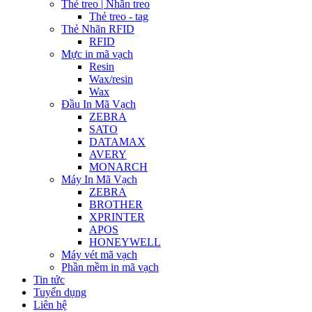
Thẻ treo | Nhãn treo
Thẻ treo - tag
Thẻ Nhãn RFID
RFID
Mực in mã vạch
Resin
Wax/resin
Wax
Đầu In Mã Vạch
ZEBRA
SATO
DATAMAX
AVERY
MONARCH
Máy In Mã Vạch
ZEBRA
BROTHER
XPRINTER
APOS
HONEYWELL
Máy vét mã vạch
Phần mềm in mã vạch
Tin tức
Tuyển dụng
Liên hệ