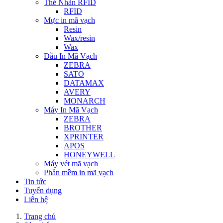
Thẻ Nhãn RFID
RFID
Mực in mã vạch
Resin
Wax/resin
Wax
Đầu In Mã Vạch
ZEBRA
SATO
DATAMAX
AVERY
MONARCH
Máy In Mã Vạch
ZEBRA
BROTHER
XPRINTER
APOS
HONEYWELL
Máy vét mã vạch
Phần mềm in mã vạch
Tin tức
Tuyển dụng
Liên hệ
Trang chủ