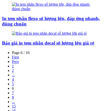
In tem nhãn flexo số lượng lớn, đáp ứng nhanh,
đúng chuẩn
Báo giá in tem nhãn decal số lượng lớn giá rẻ
Page 6 / 16
First
Prev
1
2
...
4
5
6
7
8
...
15
16