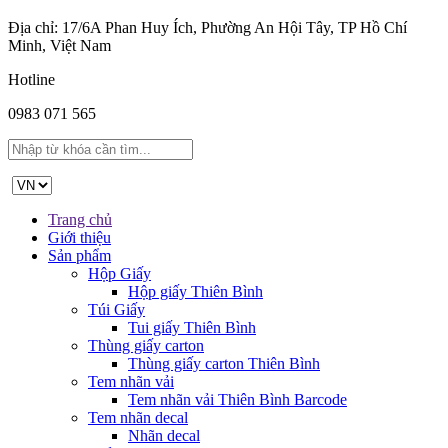
Địa chỉ: 17/6A Phan Huy Ích, Phường An Hội Tây, TP Hồ Chí
Minh, Việt Nam
Hotline
0983 071 565
Trang chủ
Giới thiệu
Sản phẩm
Hộp Giấy
Hộp giấy Thiên Bình
Túi Giấy
Tui giấy Thiên Bình
Thùng giấy carton
Thùng giấy carton Thiên Bình
Tem nhãn vải
Tem nhãn vải Thiên Bình Barcode
Tem nhãn decal
Nhãn decal