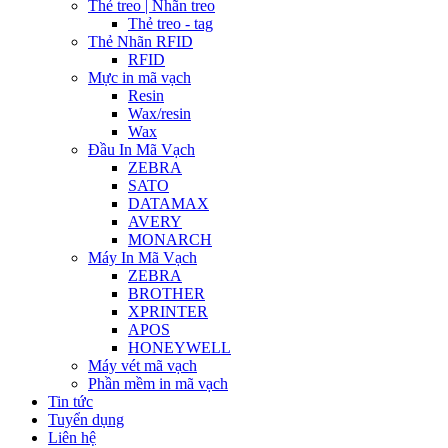
Thẻ treo | Nhãn treo
Thẻ treo - tag
Thẻ Nhãn RFID
RFID
Mực in mã vạch
Resin
Wax/resin
Wax
Đầu In Mã Vạch
ZEBRA
SATO
DATAMAX
AVERY
MONARCH
Máy In Mã Vạch
ZEBRA
BROTHER
XPRINTER
APOS
HONEYWELL
Máy vét mã vạch
Phần mềm in mã vạch
Tin tức
Tuyển dụng
Liên hệ