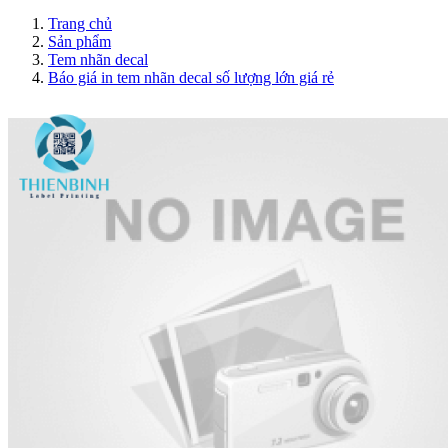
Trang chủ
Sản phẩm
Tem nhãn decal
Báo giá in tem nhãn decal số lượng lớn giá rẻ