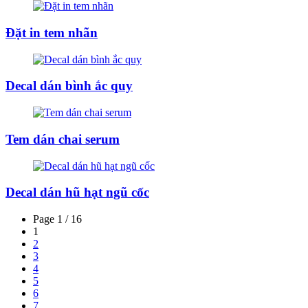
Đặt in tem nhãn
Decal dán bình ắc quy
Tem dán chai serum
Decal dán hũ hạt ngũ cốc
Page 1 / 16
1
2
3
4
5
6
7