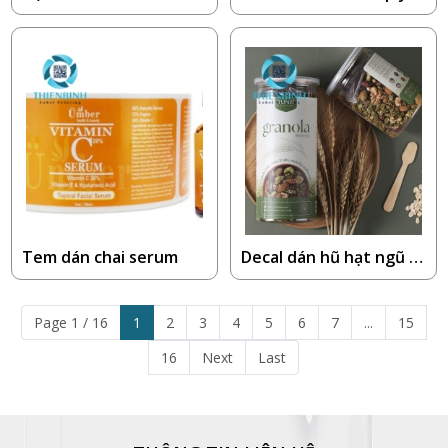
Tem dán chai serum
Decal dán hũ hạt ngũ c
ốc
Page 1 / 16
1
2
3
4
5
6
7
...
15
16
Next
Last