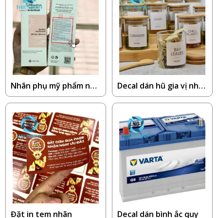
Nhãn phụ mỹ phẩm nhậ
Decal dán hũ gia vị nhà
p khẩu
bếp
Đặt in tem nhãn
Decal dán bình ắc quy