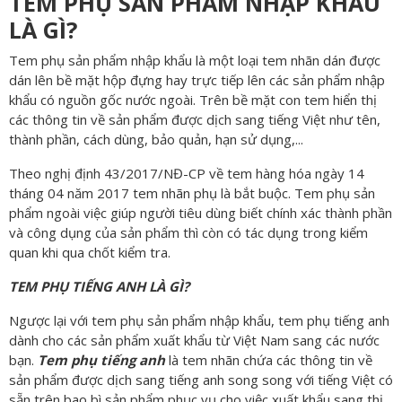
TEM PHỤ SẢN PHẨM NHẬP KHẨU
LÀ GÌ?
Tem phụ sản phẩm nhập khẩu là một loại tem nhãn dán được
dán lên bề mặt hộp đựng hay trực tiếp lên các sản phẩm nhập
khẩu có nguồn gốc nước ngoài. Trên bề mặt con tem hiển thị
các thông tin về sản phẩm được dịch sang tiếng Việt như tên,
thành phần, cách dùng, bảo quản, hạn sử dụng,...
Theo nghị định 43/2017/NĐ-CP về tem hàng hóa ngày 14
tháng 04 năm 2017 tem nhãn phụ là bắt buộc. Tem phụ sản
phẩm ngoài việc giúp người tiêu dùng biết chính xác thành phần
và công dụng của sản phẩm thì còn có tác dụng trong kiểm
quan khi qua chốt kiểm tra.
TEM PHỤ TIẾNG ANH LÀ GÌ?
Ngược lại với tem phụ sản phẩm nhập khẩu, tem phụ tiếng anh
dành cho các sản phẩm xuất khẩu từ Việt Nam sang các nước
bạn.
Tem phụ tiếng anh
là tem nhãn chứa các thông tin về
sản phẩm được dịch sang tiếng anh song song với tiếng Việt có
sẵn trên bao bì sản phẩm phục vụ cho việc xuất khẩu sang thị