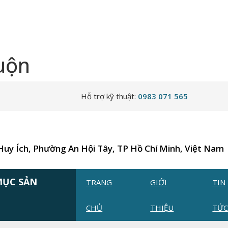
uộn
Hỗ trợ kỹ thuật:
0983 071 565
 Huy Ích, Phường An Hội Tây, TP Hồ Chí Minh, Việt Nam
MỤC SẢN
TRANG
GIỚI
TIN
CHỦ
THIỆU
TỨ