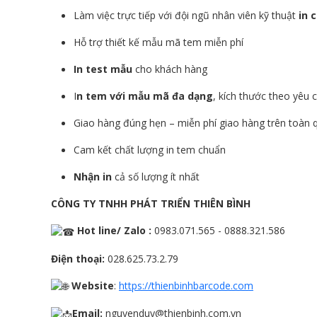
Làm việc trực tiếp với đội ngũ nhân viên kỹ thuật
in 
Hỗ trợ thiết kế mẫu mã tem miễn phí
In test mẫu
cho khách hàng
I
n tem với mẫu mã đa dạng
, kích thước theo yêu
Giao hàng đúng hẹn – miễn phí giao hàng trên toàn 
Cam kết chất lượng in tem chuẩn
Nhận in
cả số lượng ít nhất
CÔNG TY TNHH PHÁT TRIỂN THIÊN BÌNH
Hot line/ Zalo :
0983.071.565 - 0888.321.586
Điện thoại:
028.625.73.2.79
Website
:
https://thienbinhbarcode.com
Email:
nguyenduy@thienbinh.com.vn