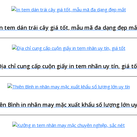
In tem dán trái cây giá tốt, mẫu mã đa dạng đẹp mắ
Địa chỉ cung cấp cuộn giấy in tem nhãn uy tín, giá tố
ên Bình in nhãn may mặc xuất khẩu số lượng lớn uy