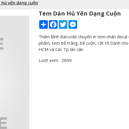
 hủ yến dạng cuộn
Tem Dán Hủ Yến Dạng Cuộn
Share
Facebook
Twitter
Messenger
Thiên Bình Barcode chuyên in tem nhãn decal 
phẩm, tem bế trắng, bế cuộn, cắt tờ Dành cho
HCM và Các Tp lân cận
Lượt xem:
2609