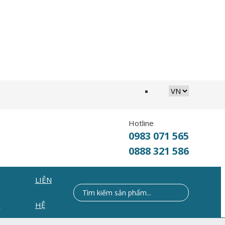
Hotline
0983 071 565
0888 321 586
LIÊN
C
HỆ