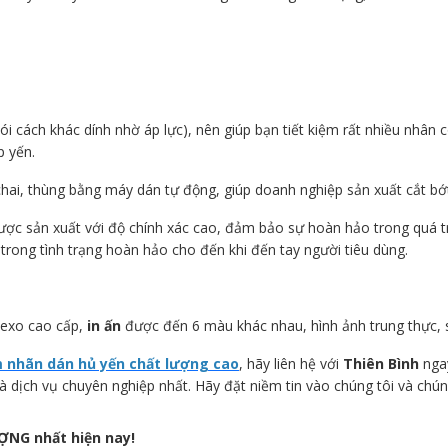
i cách khác dính nhờ áp lực), nên giúp bạn tiết kiệm rất nhiều nhân 
p yến.
hai, thùng bằng máy dán tự động, giúp doanh nghiệp sản xuất cắt bớt
ợc sản xuất với độ chính xác cao, đảm bảo sự hoàn hảo trong quá tr
trong tình trạng hoàn hảo cho đến khi đến tay người tiêu dùng.
exo cao cấp,
in ấn
được đến 6 màu khác nhau, hình ảnh trung thực, 
 nhãn dán hủ yến chất lượng cao
, hãy liên hệ với
Thiên Bình
ngay
ịch vụ chuyên nghiệp nhất. Hãy đặt niềm tin vào chúng tôi và chúng
ỢNG nhất hiện nay!