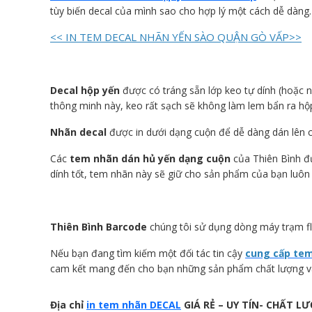
tùy biến decal của mình sao cho hợp lý một cách dễ dàng.
<<
IN TEM DECAL NHÃN YẾN SÀO QUẬN GÒ VẤP>>
Decal hộp yến
được có tráng sẵn lớp keo tự dính (hoặc nó
thông minh này, keo rất sạch sẽ không làm lem bẩn ra hộ
Nhãn decal
được in dưới dạng cuộn để dễ dàng dán lên c
Các
tem nhãn dán hủ yến dạng cuộn
của Thiên Bình đư
dính tốt, tem nhãn này sẽ giữ cho sản phẩm của bạn luôn 
Thiên Bình Barcode
chúng tôi sử dụng dòng máy trạm fl
Nếu bạn đang tìm kiếm một đối tác tin cậy
cung cấp tem
cam kết mang đến cho bạn những sản phẩm chất lượng và d
Địa chỉ
in tem nhãn DECAL
GIÁ RẺ – UY TÍN- CHẤT LƯ