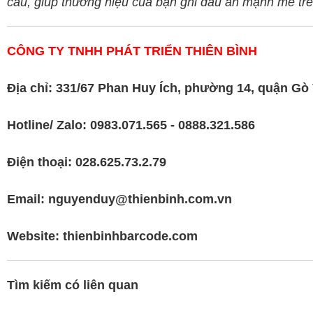
cầu, giúp thương hiệu của bạn ghi dấu ấn mạnh mẽ trên
CÔNG TY TNHH PHÁT TRIỂN THIÊN BÌNH
Địa chỉ: 331/67 Phan Huy Ích, phường 14, quận G
Hotline/ Zalo: 0983.071.565 - 0888.321.586
Điện thoại: 028.625.73.2.79
Email: nguyenduy@thienbinh.com.vn
Website:
thienbinhbarcode.com
Tìm kiếm có liên quan