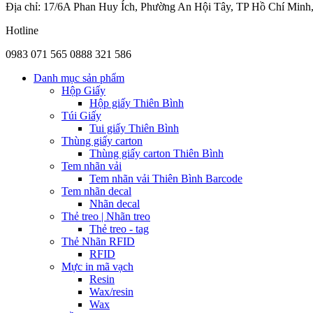
Địa chỉ: 17/6A Phan Huy Ích, Phường An Hội Tây, TP Hồ Chí Minh
Hotline
0983 071 565
0888 321 586
Danh mục sản phẩm
Hộp Giấy
Hộp giấy Thiên Bình
Túi Giấy
Tui giấy Thiên Bình
Thùng giấy carton
Thùng giấy carton Thiên Bình
Tem nhãn vải
Tem nhãn vải Thiên Bình Barcode
Tem nhãn decal
Nhãn decal
Thẻ treo | Nhãn treo
Thẻ treo - tag
Thẻ Nhãn RFID
RFID
Mực in mã vạch
Resin
Wax/resin
Wax