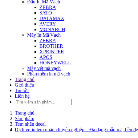
Đầu In Mã Vạch
ZEBRA
SATO
DATAMAX
AVERY
MONARCH
Máy In Mã Vạch
ZEBRA
BROTHER
XPRINTER
APOS
HONEYWELL
Máy vét mã vạch
Phần mềm in mã vạch
Trang chủ
Giới thiệu
Tin tức
Liên hệ
Trang chủ
Sản phẩm
Tem nhãn decal
Dịch vụ in tem nhãn chuyên nghiệp – Đa dạng mẫu mã, bền đ