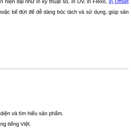
 hiện đại như in kỹ thuật số, in UV, in Flexo,
in Offset
hoặc bế đứt để dễ dàng bóc tách và sử dụng, giúp sản
diện và tìm hiểu sản phẩm.
g tiếng Việt.