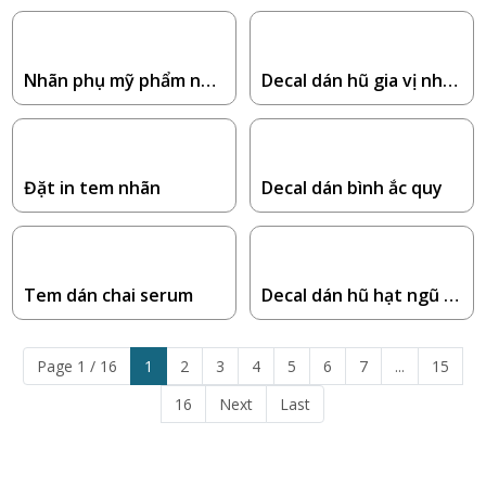
Nhãn phụ mỹ phẩm nhậ
Decal dán hũ gia vị nhà
p khẩu
bếp
Đặt in tem nhãn
Decal dán bình ắc quy
Tem dán chai serum
Decal dán hũ hạt ngũ c
ốc
Page 1 / 16
1
2
3
4
5
6
7
...
15
16
Next
Last