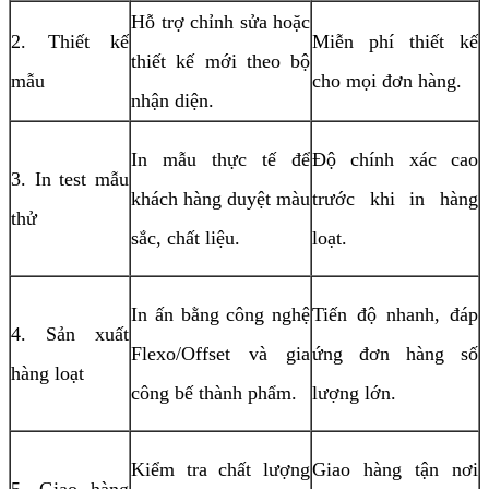
Hỗ trợ chỉnh sửa hoặc
2. Thiết kế
Miễn phí thiết kế
thiết kế mới theo bộ
mẫu
cho mọi đơn hàng.
nhận diện.
In mẫu thực tế để
Độ chính xác cao
3. In test mẫu
khách hàng duyệt màu
trước khi in hàng
thử
sắc, chất liệu.
loạt.
In ấn bằng công nghệ
Tiến độ nhanh, đáp
4. Sản xuất
Flexo/Offset và gia
ứng đơn hàng số
hàng loạt
công bế thành phẩm.
lượng lớn.
Kiểm tra chất lượng
Giao hàng tận nơi
5. Giao hàng