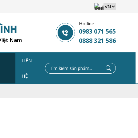
Hotline
0983 071 565
 Việt Nam
0888 321 586
LIÊN
C
HỆ