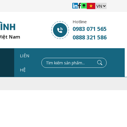
Hotline
0983 071 565
 Việt Nam
0888 321 586
LIÊN
C
HỆ