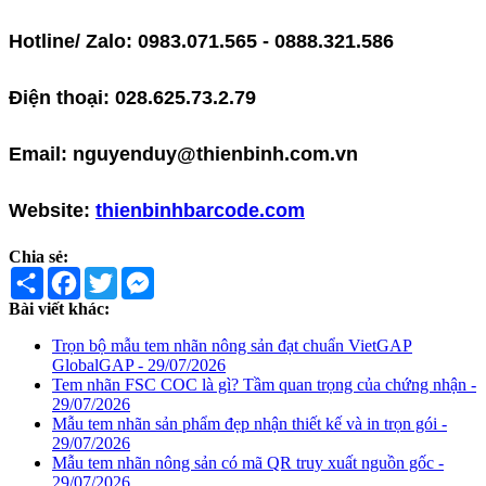
Hotline/ Zalo: 0983.071.565 - 0888.321.586
Điện thoại: 028.625.73.2.79
Email: nguyenduy@thienbinh.com.vn
Website:
thienbinhbarcode.com
Chia sẻ:
Share
Facebook
Twitter
Messenger
Bài viết khác:
Trọn bộ mẫu tem nhãn nông sản đạt chuẩn VietGAP
GlobalGAP - 29/07/2026
Tem nhãn FSC COC là gì? Tầm quan trọng của chứng nhận -
29/07/2026
Mẫu tem nhãn sản phẩm đẹp nhận thiết kế và in trọn gói -
29/07/2026
Mẫu tem nhãn nông sản có mã QR truy xuất nguồn gốc -
29/07/2026