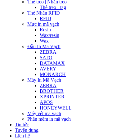
Thẻ treo | Nhãn treo
Thẻ treo - tag
Thẻ Nhãn RFID
RFID
Mực in mã vạch
Resin
Wax/resin
Wax
Đầu In Mã Vạch
ZEBRA
SATO
DATAMAX
AVERY
MONARCH
Máy In Mã Vạch
ZEBRA
BROTHER
XPRINTER
APOS
HONEYWELL
Máy vét mã vạch
Phần mềm in mã vạch
Tin tức
Tuyển dụng
Liên hệ