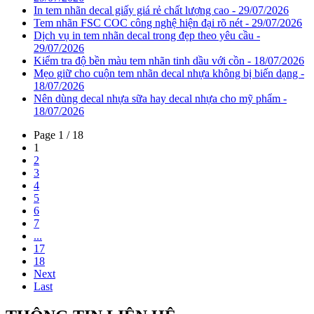
In tem nhãn decal giấy giá rẻ chất lượng cao - 29/07/2026
Tem nhãn FSC COC công nghệ hiện đại rõ nét - 29/07/2026
Dịch vụ in tem nhãn decal trong đẹp theo yêu cầu -
29/07/2026
Kiểm tra độ bền màu tem nhãn tinh dầu với cồn - 18/07/2026
Mẹo giữ cho cuộn tem nhãn decal nhựa không bị biến dạng -
18/07/2026
Nên dùng decal nhựa sữa hay decal nhựa cho mỹ phẩm -
18/07/2026
Page 1 / 18
1
2
3
4
5
6
7
...
17
18
Next
Last