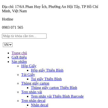
Địa chỉ: 17/6A Phan Huy Ích, Phường An Hội Tây, TP Hồ Chí
Minh, Việt Nam
Hotline
0983 071 565
Trang chủ
Giới thiệu
Sản phẩm
Hộp Giấy
Hộp giấy Thiên Bình
Túi Giấy
Tui giấy Thiên Bình
Thùng giấy carton
Thùng giấy carton Thiên Bình
Tem nhãn vải
Tem nhãn vải Thiên Bình Barcode
Tem nhãn decal
Nhãn decal