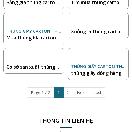
N BÌNH
Bảng giá thùng carton l
N BÌNH
Tìm mua thùng carton
ớn mới nhất 2025
đi Mỹ, đóng gói an toàn
THÙNG GIẤY CARTON THIÊ
Xưởng in thùng carton
N BÌNH
Mua thùng bìa carton g
số lượng lớn giá rẻ
iá rẻ ở đâu uy tín?
Cơ sở sản xuất thùng c
THÙNG GIẤY CARTON THIÊ
N BÌNH
thùng giấy đóng hàng
arton chất lượng cao
Page 1 / 2
1
2
Next
Last
THÔNG TIN LIÊN HỆ