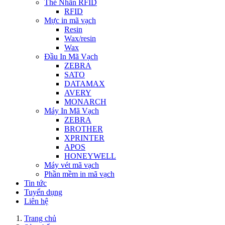
Thẻ Nhãn RFID
RFID
Mực in mã vạch
Resin
Wax/resin
Wax
Đầu In Mã Vạch
ZEBRA
SATO
DATAMAX
AVERY
MONARCH
Máy In Mã Vạch
ZEBRA
BROTHER
XPRINTER
APOS
HONEYWELL
Máy vét mã vạch
Phần mềm in mã vạch
Tin tức
Tuyển dụng
Liên hệ
Trang chủ