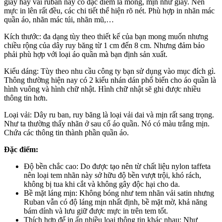
giấy hay vải ruban này có đặc điểm là mỏng, mịn như giấy. Nên
mực in lên rất đều, các chi tiết thể hiện rõ nét. Phù hợp in nhãn mác
quần áo, nhãn mác túi, nhãn mũ,…
Kích thước: đa dạng tùy theo thiết kế của bạn mong muốn nhưng
chiều rộng của dây ruy băng từ 1 cm đến 8 cm. Nhưng đảm bảo
phải phù hợp với loại áo quần mà bạn định sản xuất.
Kiểu dáng: Tùy theo nhu cầu công ty bạn sử dụng vào mục đích gì.
Thông thường hiện nay có 2 kiểu nhán dán phổ biến cho áo quần là
hình vuông và hình chữ nhật. Hình chữ nhật sẽ ghi được nhiều
thông tin hơn.
Loại vải: Dây ru ban, ruy băng là loại vải dai và mịn rất sang trọng.
Như ta thường thấy nhãn ở sau cổ áo quần. Nó có màu trắng mịn.
Chứa các thông tin thành phần quần áo.
Đặc điểm:
Độ bền chắc cao: Do được tạo nên từ chất liệu nylon taffeta
nên loại tem nhãn này sở hữu độ bền vượt trội, khó rách,
không bị tua khi cắt và không gây độc hại cho da.
Bề mặt láng mịn: Không bóng như tem nhãn vải satin nhưng
Ruban vẫn có độ láng mịn nhất định, bề mặt mờ, khả năng
bám dính và lưu giữ được mực in trên tem tốt.
Thích hợp để in ấn nhiều loại thông tin khác nhau: Như