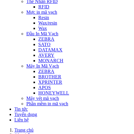
Thẻ Nhãn RFID
RFID
Mực in mã vạch
Resin
Wax/resin
Wax
Đầu In Mã Vạch
ZEBRA
SATO
DATAMAX
AVERY
MONARCH
Máy In Mã Vạch
ZEBRA
BROTHER
XPRINTER
APOS
HONEYWELL
Máy vét mã vạch
Phần mềm in mã vạch
Tin tức
Tuyển dụng
Liên hệ
Trang chủ