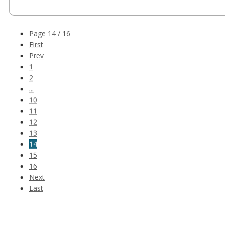
Page 14 / 16
First
Prev
1
2
...
10
11
12
13
14
15
16
Next
Last