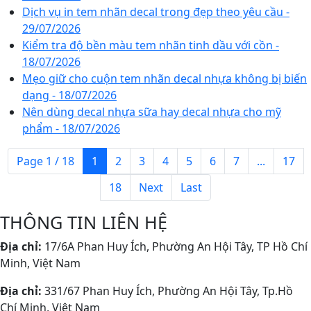
Dịch vụ in tem nhãn decal trong đẹp theo yêu cầu -
29/07/2026
Kiểm tra độ bền màu tem nhãn tinh dầu với cồn -
18/07/2026
Mẹo giữ cho cuộn tem nhãn decal nhựa không bị biến
dạng - 18/07/2026
Nên dùng decal nhựa sữa hay decal nhựa cho mỹ
phẩm - 18/07/2026
Page 1 / 18
1
2
3
4
5
6
7
...
17
18
Next
Last
THÔNG TIN LIÊN HỆ
Địa chỉ:
17/6A Phan Huy Ích, Phường An Hội Tây, TP Hồ Chí
Minh, Việt Nam
Địa chỉ:
331/67 Phan Huy Ích, Phường An Hội Tây, Tp.Hồ
Chí Minh, Việt Nam