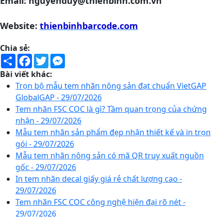
Email: nguyenduy@thienbinh.com.vn
Website:
thienbinhbarcode.com
Chia sẻ:
Share
Facebook
Twitter
Messenger
Bài viết khác:
Trọn bộ mẫu tem nhãn nông sản đạt chuẩn VietGAP
GlobalGAP - 29/07/2026
Tem nhãn FSC COC là gì? Tầm quan trọng của chứng
nhận - 29/07/2026
Mẫu tem nhãn sản phẩm đẹp nhận thiết kế và in trọn
gói - 29/07/2026
Mẫu tem nhãn nông sản có mã QR truy xuất nguồn
gốc - 29/07/2026
In tem nhãn decal giấy giá rẻ chất lượng cao -
29/07/2026
Tem nhãn FSC COC công nghệ hiện đại rõ nét -
29/07/2026