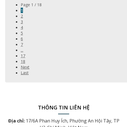
Page 1 / 18
1
2
3
4
5
6
7
...
17
18
Next
Last
THÔNG TIN LIÊN HỆ
Địa chỉ:
17/6A Phan Huy Ích, Phường An Hội Tây, TP