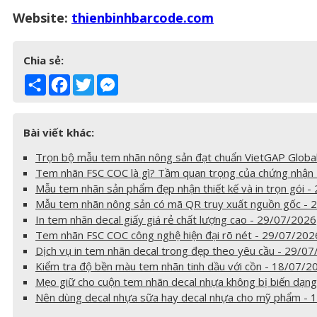
Website:
thienbinhbarcode.com
Chia sẻ:
Share
Facebook
Twitter
Messenger
Bài viết khác:
Trọn bộ mẫu tem nhãn nông sản đạt chuẩn VietGAP Glob
Tem nhãn FSC COC là gì? Tầm quan trọng của chứng nhận
Mẫu tem nhãn sản phẩm đẹp nhận thiết kế và in trọn gói 
Mẫu tem nhãn nông sản có mã QR truy xuất nguồn gốc - 
In tem nhãn decal giấy giá rẻ chất lượng cao - 29/07/2026
Tem nhãn FSC COC công nghệ hiện đại rõ nét - 29/07/202
Dịch vụ in tem nhãn decal trong đẹp theo yêu cầu - 29/0
Kiểm tra độ bền màu tem nhãn tinh dầu với cồn - 18/07/2
Mẹo giữ cho cuộn tem nhãn decal nhựa không bị biến dạn
Nên dùng decal nhựa sữa hay decal nhựa cho mỹ phẩm - 