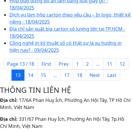
Hộp giấy đựng đồ ăn làm bằng loại giấy gì? -
18/04/2025
Dịch vụ làm hộp carton theo yêu cầu – In logo, thiết kế
riêng - 18/04/2025
Địa chỉ sản xuất bìa carton số lượng lớn tại TP.HCM -
18/04/2025
Công nghệ in kỹ thuật số có thật sự là xu hướng in
hiện nay? - 09/04/2025
Page 13 / 18
First
Prev
1
2
...
11
12
13
14
15
...
17
18
Next
Last
THÔNG TIN LIÊN HỆ
Địa chỉ:
17/6A Phan Huy Ích, Phường An Hội Tây, TP Hồ Chí
Minh, Việt Nam
Địa chỉ:
331/67 Phan Huy Ích, Phường An Hội Tây, Tp.Hồ
Chí Minh, Việt Nam