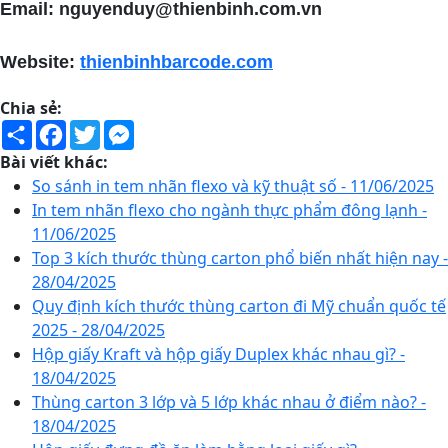
Email: nguyenduy@thienbinh.com.vn
Website:
thienbinhbarcode.com
Chia sẻ:
Share
Facebook
Twitter
Messenger
Bài viết khác:
So sánh in tem nhãn flexo và kỹ thuật số - 11/06/2025
In tem nhãn flexo cho ngành thực phẩm đông lạnh -
11/06/2025
Top 3 kích thước thùng carton phổ biến nhất hiện nay -
28/04/2025
Quy định kích thước thùng carton đi Mỹ chuẩn quốc tế
2025 - 28/04/2025
Hộp giấy Kraft và hộp giấy Duplex khác nhau gì? -
18/04/2025
Thùng carton 3 lớp và 5 lớp khác nhau ở điểm nào? -
18/04/2025