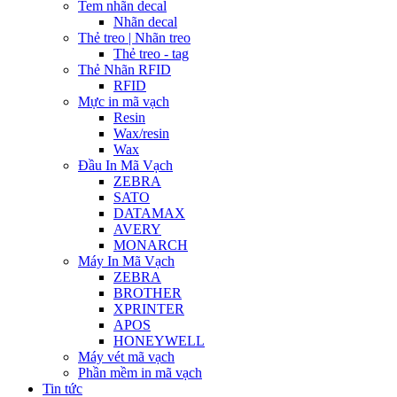
Tem nhãn decal
Nhãn decal
Thẻ treo | Nhãn treo
Thẻ treo - tag
Thẻ Nhãn RFID
RFID
Mực in mã vạch
Resin
Wax/resin
Wax
Đầu In Mã Vạch
ZEBRA
SATO
DATAMAX
AVERY
MONARCH
Máy In Mã Vạch
ZEBRA
BROTHER
XPRINTER
APOS
HONEYWELL
Máy vét mã vạch
Phần mềm in mã vạch
Tin tức