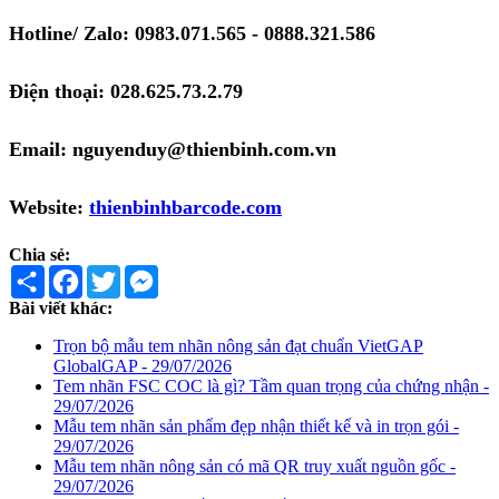
Hotline/ Zalo: 0983.071.565 - 0888.321.586
Điện thoại: 028.625.73.2.79
Email: nguyenduy@thienbinh.com.vn
Website:
thienbinhbarcode.com
Chia sẻ:
Share
Facebook
Twitter
Messenger
Bài viết khác:
Trọn bộ mẫu tem nhãn nông sản đạt chuẩn VietGAP
GlobalGAP - 29/07/2026
Tem nhãn FSC COC là gì? Tầm quan trọng của chứng nhận -
29/07/2026
Mẫu tem nhãn sản phẩm đẹp nhận thiết kế và in trọn gói -
29/07/2026
Mẫu tem nhãn nông sản có mã QR truy xuất nguồn gốc -
29/07/2026