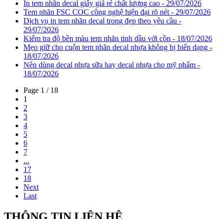
In tem nhãn decal giấy giá rẻ chất lượng cao - 29/07/2026
Tem nhãn FSC COC công nghệ hiện đại rõ nét - 29/07/2026
Dịch vụ in tem nhãn decal trong đẹp theo yêu cầu -
29/07/2026
Kiểm tra độ bền màu tem nhãn tinh dầu với cồn - 18/07/2026
Mẹo giữ cho cuộn tem nhãn decal nhựa không bị biến dạng -
18/07/2026
Nên dùng decal nhựa sữa hay decal nhựa cho mỹ phẩm -
18/07/2026
Page 1 / 18
1
2
3
4
5
6
7
...
17
18
Next
Last
THÔNG TIN LIÊN HỆ