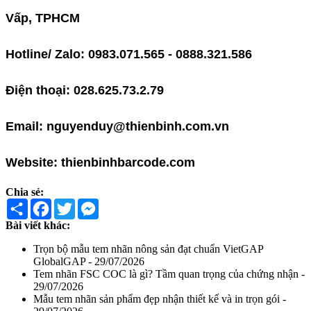
Vấp, TPHCM
Hotline/ Zalo: 0983.071.565 - 0888.321.586
Điện thoại: 028.625.73.2.79
Email: nguyenduy@thienbinh.com.vn
Website:
thienbinhbarcode.com
Chia sẻ:
Share
Facebook
Twitter
Messenger
Bài viết khác:
Trọn bộ mẫu tem nhãn nông sản đạt chuẩn VietGAP
GlobalGAP - 29/07/2026
Tem nhãn FSC COC là gì? Tầm quan trọng của chứng nhận -
29/07/2026
Mẫu tem nhãn sản phẩm đẹp nhận thiết kế và in trọn gói -