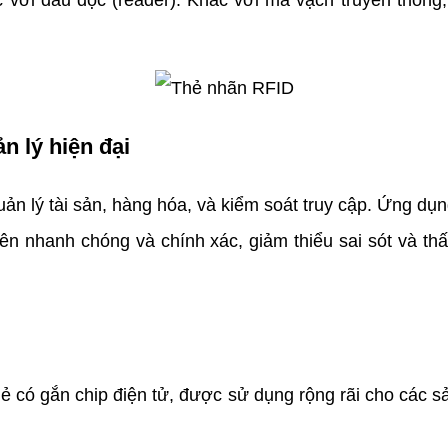
 xúc với đầu đọc (reader). Khác với mã vạch truyền thố
n lý hiện đại
n lý tài sản, hàng hóa, và kiểm soát truy cập. Ứng dụ
nên nhanh chóng và chính xác, giảm thiểu sai sót và th
thẻ có gắn chip điện tử, được sử dụng rộng rãi cho các 