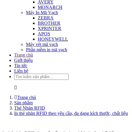
AVERY
MONARCH
Máy In Mã Vạch
ZEBRA
BROTHER
XPRINTER
APOS
HONEYWELL
Máy vét mã vạch
Phần mềm in mã vạch
Trang chủ
Giới thiệu
Tin tức
Liên hệ
Trang chủ
Sản phẩm
Thẻ Nhãn RFID
In thẻ nhãn RFID theo yêu cầu, đa dạng kích thước, chất liệu