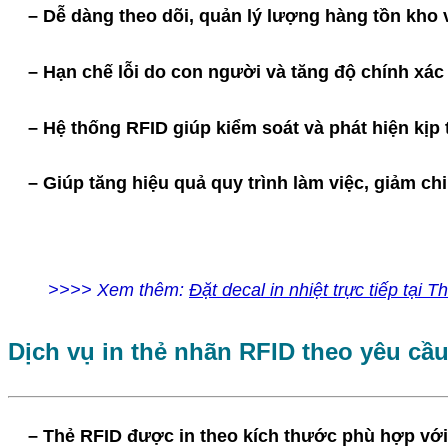
– Dễ dàng theo dõi, quản lý lượng hàng tồn kho và 
– Hạn chế lỗi do con người và tăng độ chính xác tr
– Hệ thống RFID giúp kiểm soát và phát hiện kịp t
– Giúp tăng hiệu quả quy trình làm việc, giảm chi
>>>> Xem thêm:
Đặt decal in nhiệt trực tiếp tại T
Dịch vụ in thẻ nhãn RFID theo yêu cầu
– Thẻ RFID được in theo kích thước phù hợp với t