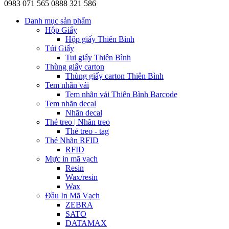
0983 071 565
0888 321 586
Danh mục sản phẩm
Hộp Giấy
Hộp giấy Thiên Bình
Túi Giấy
Tui giấy Thiên Bình
Thùng giấy carton
Thùng giấy carton Thiên Bình
Tem nhãn vải
Tem nhãn vải Thiên Bình Barcode
Tem nhãn decal
Nhãn decal
Thẻ treo | Nhãn treo
Thẻ treo - tag
Thẻ Nhãn RFID
RFID
Mực in mã vạch
Resin
Wax/resin
Wax
Đầu In Mã Vạch
ZEBRA
SATO
DATAMAX