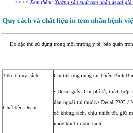
>>>> Xem thêm:
Xưởng sản xuất tem nhãn decal giá
Quy cách và chất liệu in tem nhãn bệnh vi
Do đặc thù sử dụng trong môi trường y tế, bảo quản trong 
Yếu tố quy cách
Chi tiết ứng dụng tại Thiên Bình Ba
• Decal giấy: Chi phí rẻ, thích hợ
dán ngoài túi thuốc.• Decal PVC /
Chất liệu Decal
xé không rách, chịu nhiệt tốt, giữ
nhòe khi lưu kho lạnh.