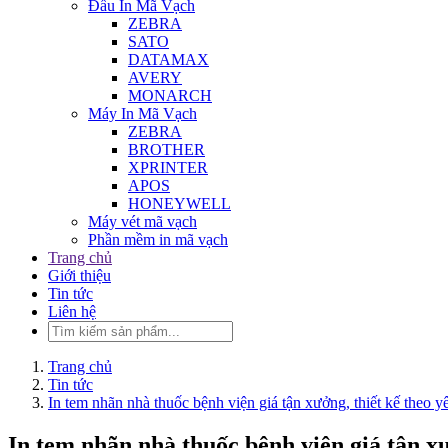
Đầu In Mã Vạch
ZEBRA
SATO
DATAMAX
AVERY
MONARCH
Máy In Mã Vạch
ZEBRA
BROTHER
XPRINTER
APOS
HONEYWELL
Máy vét mã vạch
Phần mềm in mã vạch
Trang chủ
Giới thiệu
Tin tức
Liên hệ
Trang chủ
Tin tức
In tem nhãn nhà thuốc bệnh viện giá tận xưởng, thiết kế theo y
In tem nhãn nhà thuốc bệnh viện giá tận xư