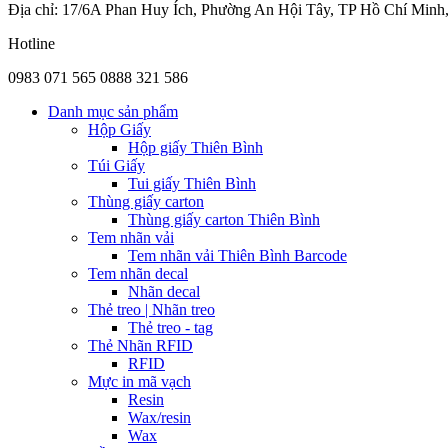
Địa chỉ: 17/6A Phan Huy Ích, Phường An Hội Tây, TP Hồ Chí Minh
Hotline
0983 071 565
0888 321 586
Danh mục sản phẩm
Hộp Giấy
Hộp giấy Thiên Bình
Túi Giấy
Tui giấy Thiên Bình
Thùng giấy carton
Thùng giấy carton Thiên Bình
Tem nhãn vải
Tem nhãn vải Thiên Bình Barcode
Tem nhãn decal
Nhãn decal
Thẻ treo | Nhãn treo
Thẻ treo - tag
Thẻ Nhãn RFID
RFID
Mực in mã vạch
Resin
Wax/resin
Wax