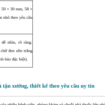
, 50 × 30 mm, 58 ×
n nhỏ theo yêu cầu
 dễ nhìn, rõ ràng.
 chữ đen nền trắng
h báo đặc biệt).
tận xưởng, thiết kế theo yêu cầu uy tín
y của nhiều bệnh viện, phòng khám và chuỗi nhà thuốc lớn nhờ