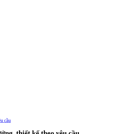
êu cầu
ởng, thiết kế theo yêu cầu