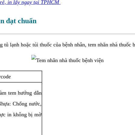
 rẻ, in lấy ngay tại TPHCM
ện đạt chuẩn
tủ lạnh hoặc túi thuốc của bệnh nhân, tem nhãn nhà thuốc b
rcode
p làm tem hướng dẫn
 Nhựa: Chống nước,
 mực in không bị mờ