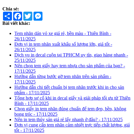
Chia sẻ:
Share
Facebook
Twitter
Messenger
Bài viết khác:
Tem nhãn dán vỏ xe giá rẻ, bền màu - Thiên Bình -
26/11/2025
Đơn vị in tem nhãn xuất khẩu số lượng lớn, giá tốt -
26/11/2025
Dịch vụ in decal cuộn tại TPHCM uy tín, giao hàng nhanh -
25/11/2025
Nên chọn tem giấy hay tem nhựa cho sản phẩm của bạn? -
17/11/2025
Hướng dẫn từng bước gỡ tem nhãn trên sản phẩm -
17/11/2025
Hướng dẫn chi tiết chuẩn bị tem nhãn trước khi in cho sản
phẩm - 17/11/2025
Tổng hợp sự cố khi in decal giấy và giải pháp tối ưu từ Thiên
Bình - 17/11/2025
Chọn giấy in tem nhãn đúng chuẩn để tem đẹp, bền, không
bong tróc - 17/11/2025
Nên in tem thủy sản giá rẻ lấy nhanh ở đâu? - 17/11/2025
Đơn vị cung cấp tem nhãn cảm nhiệt trực tiếp chất lượng, giá
tốt - 17/11/2025