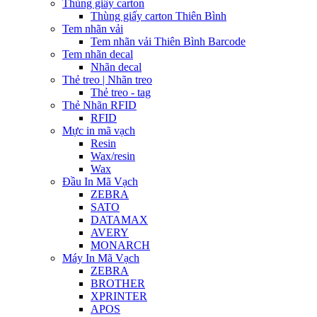
Thùng giấy carton
Thùng giấy carton Thiên Bình
Tem nhãn vải
Tem nhãn vải Thiên Bình Barcode
Tem nhãn decal
Nhãn decal
Thẻ treo | Nhãn treo
Thẻ treo - tag
Thẻ Nhãn RFID
RFID
Mực in mã vạch
Resin
Wax/resin
Wax
Đầu In Mã Vạch
ZEBRA
SATO
DATAMAX
AVERY
MONARCH
Máy In Mã Vạch
ZEBRA
BROTHER
XPRINTER
APOS