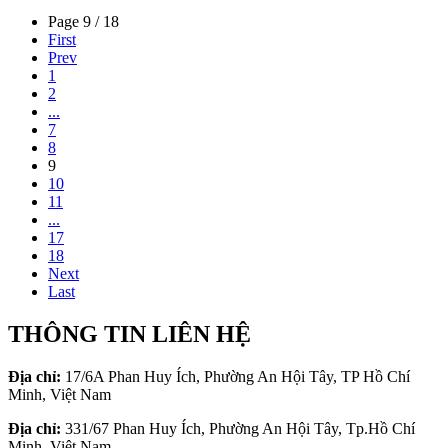
Page 9 / 18
First
Prev
1
2
...
7
8
9
10
11
...
17
18
Next
Last
THÔNG TIN LIÊN HỆ
Địa chỉ:
17/6A Phan Huy Ích, Phường An Hội Tây, TP Hồ Chí
Minh, Việt Nam
Địa chỉ:
331/67 Phan Huy Ích, Phường An Hội Tây, Tp.Hồ Chí
Minh, Việt Nam