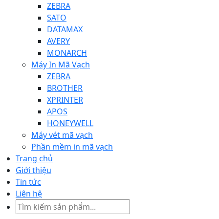
ZEBRA
SATO
DATAMAX
AVERY
MONARCH
Máy In Mã Vạch
ZEBRA
BROTHER
XPRINTER
APOS
HONEYWELL
Máy vét mã vạch
Phần mềm in mã vạch
Trang chủ
Giới thiệu
Tin tức
Liên hệ