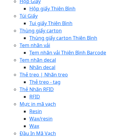
Hộp Giấy
Hộp giấy Thiên Bình
Túi Giấy
Tui giấy Thiên Bình
Thùng giấy carton
Thùng giấy carton Thiên Bình
Tem nhãn vải
Tem nhãn vải Thiên Bình Barcode
Tem nhãn decal
Nhãn decal
Thẻ treo | Nhãn treo
Thẻ treo - tag
Thẻ Nhãn RFID
RFID
Mực in mã vạch
Resin
Wax/resin
Wax
Đầu In Mã Vạch