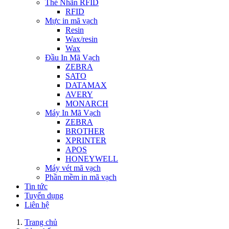
Thẻ Nhãn RFID
RFID
Mực in mã vạch
Resin
Wax/resin
Wax
Đầu In Mã Vạch
ZEBRA
SATO
DATAMAX
AVERY
MONARCH
Máy In Mã Vạch
ZEBRA
BROTHER
XPRINTER
APOS
HONEYWELL
Máy vét mã vạch
Phần mềm in mã vạch
Tin tức
Tuyển dụng
Liên hệ
Trang chủ