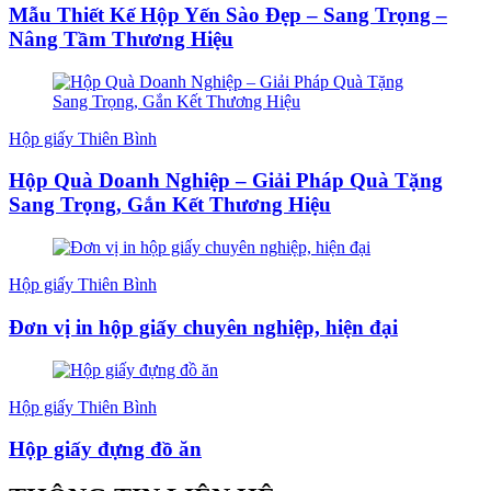
Mẫu Thiết Kế Hộp Yến Sào Đẹp – Sang Trọng –
Nâng Tầm Thương Hiệu
Hộp giấy Thiên Bình
Hộp Quà Doanh Nghiệp – Giải Pháp Quà Tặng
Sang Trọng, Gắn Kết Thương Hiệu
Hộp giấy Thiên Bình
Đơn vị in hộp giấy chuyên nghiệp, hiện đại
Hộp giấy Thiên Bình
Hộp giấy đựng đồ ăn