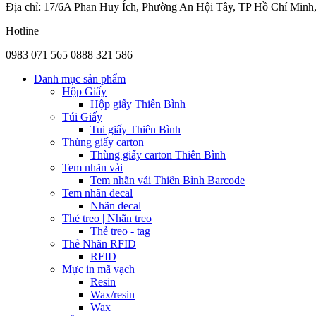
Địa chỉ: 17/6A Phan Huy Ích, Phường An Hội Tây, TP Hồ Chí Minh
Hotline
0983 071 565
0888 321 586
Danh mục sản phẩm
Hộp Giấy
Hộp giấy Thiên Bình
Túi Giấy
Tui giấy Thiên Bình
Thùng giấy carton
Thùng giấy carton Thiên Bình
Tem nhãn vải
Tem nhãn vải Thiên Bình Barcode
Tem nhãn decal
Nhãn decal
Thẻ treo | Nhãn treo
Thẻ treo - tag
Thẻ Nhãn RFID
RFID
Mực in mã vạch
Resin
Wax/resin
Wax