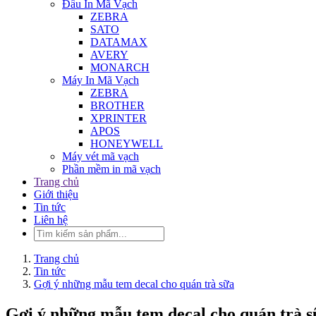
Đầu In Mã Vạch
ZEBRA
SATO
DATAMAX
AVERY
MONARCH
Máy In Mã Vạch
ZEBRA
BROTHER
XPRINTER
APOS
HONEYWELL
Máy vét mã vạch
Phần mềm in mã vạch
Trang chủ
Giới thiệu
Tin tức
Liên hệ
Trang chủ
Tin tức
Gợi ý những mẫu tem decal cho quán trà sữa
Gợi ý những mẫu tem decal cho quán trà s