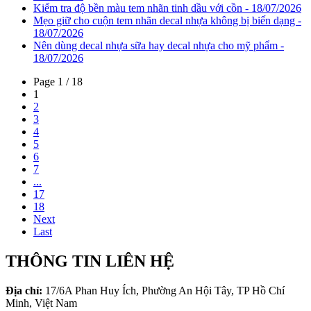
Kiểm tra độ bền màu tem nhãn tinh dầu với cồn - 18/07/2026
Mẹo giữ cho cuộn tem nhãn decal nhựa không bị biến dạng -
18/07/2026
Nên dùng decal nhựa sữa hay decal nhựa cho mỹ phẩm -
18/07/2026
Page 1 / 18
1
2
3
4
5
6
7
...
17
18
Next
Last
THÔNG TIN LIÊN HỆ
Địa chỉ:
17/6A Phan Huy Ích, Phường An Hội Tây, TP Hồ Chí
Minh, Việt Nam