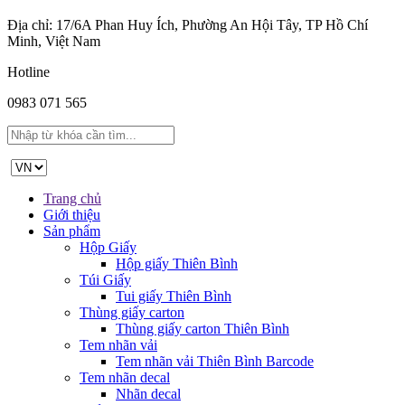
Địa chỉ: 17/6A Phan Huy Ích, Phường An Hội Tây, TP Hồ Chí
Minh, Việt Nam
Hotline
0983 071 565
Trang chủ
Giới thiệu
Sản phẩm
Hộp Giấy
Hộp giấy Thiên Bình
Túi Giấy
Tui giấy Thiên Bình
Thùng giấy carton
Thùng giấy carton Thiên Bình
Tem nhãn vải
Tem nhãn vải Thiên Bình Barcode
Tem nhãn decal
Nhãn decal