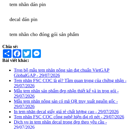
tem nhãn dán pin
decal dán pin
tem nhãn cho đóng gói sản phẩm
Chia sẻ:
Share
Facebook
Twitter
Messenger
Bài viết khác:
Trọn bộ mẫu tem nhãn nông sản đạt chuẩn VietGAP
GlobalGAP - 29/07/2026
Tem nhãn FSC COC là gì? Tầm quan trọng của chứng nhận -
29/07/2026
Mẫu tem nhãn sản phẩm đẹp nhận thiết kế và in trọn gói -
29/07/2026
Mẫu tem nhãn nông sản có mã QR truy xuất nguồn gốc -
29/07/2026
In tem nhãn decal giấy giá rẻ chất lượng cao - 29/07/2026
Tem nhãn FSC COC công nghệ hiện đại rõ nét - 29/07/2026
Dịch vụ in tem nhãn decal trong đẹp theo yêu cầu -
29/07/2026