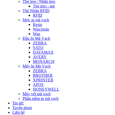
Thẻ treo | Nhãn treo
Thẻ treo - tag
Thẻ Nhãn RFID
RFID
Mực in mã vạch
Resin
Wax/resin
Wax
Đầu In Mã Vạch
ZEBRA
SATO
DATAMAX
AVERY
MONARCH
Máy In Mã Vạch
ZEBRA
BROTHER
XPRINTER
APOS
HONEYWELL
Máy vét mã vạch
Phần mềm in mã vạch
Tin tức
Tuyển dụng
Liên hệ