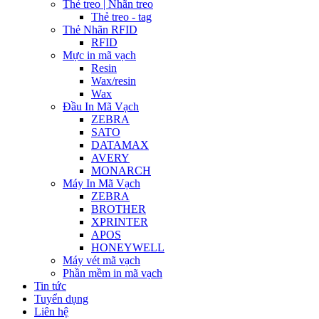
Thẻ treo | Nhãn treo
Thẻ treo - tag
Thẻ Nhãn RFID
RFID
Mực in mã vạch
Resin
Wax/resin
Wax
Đầu In Mã Vạch
ZEBRA
SATO
DATAMAX
AVERY
MONARCH
Máy In Mã Vạch
ZEBRA
BROTHER
XPRINTER
APOS
HONEYWELL
Máy vét mã vạch
Phần mềm in mã vạch
Tin tức
Tuyển dụng
Liên hệ