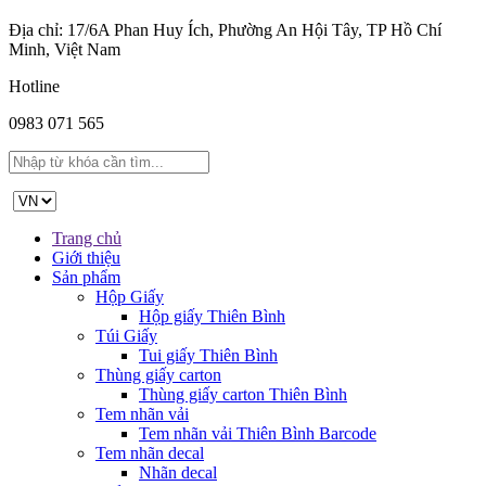
Địa chỉ: 17/6A Phan Huy Ích, Phường An Hội Tây, TP Hồ Chí
Minh, Việt Nam
Hotline
0983 071 565
Trang chủ
Giới thiệu
Sản phẩm
Hộp Giấy
Hộp giấy Thiên Bình
Túi Giấy
Tui giấy Thiên Bình
Thùng giấy carton
Thùng giấy carton Thiên Bình
Tem nhãn vải
Tem nhãn vải Thiên Bình Barcode
Tem nhãn decal
Nhãn decal