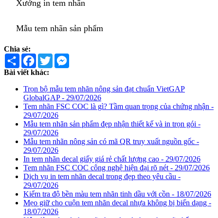
Xưởng in tem nhãn
Mẫu tem nhãn sản phẩm
Chia sẻ:
Share
Facebook
Twitter
Messenger
Bài viết khác:
Trọn bộ mẫu tem nhãn nông sản đạt chuẩn VietGAP
GlobalGAP - 29/07/2026
Tem nhãn FSC COC là gì? Tầm quan trọng của chứng nhận -
29/07/2026
Mẫu tem nhãn sản phẩm đẹp nhận thiết kế và in trọn gói -
29/07/2026
Mẫu tem nhãn nông sản có mã QR truy xuất nguồn gốc -
29/07/2026
In tem nhãn decal giấy giá rẻ chất lượng cao - 29/07/2026
Tem nhãn FSC COC công nghệ hiện đại rõ nét - 29/07/2026
Dịch vụ in tem nhãn decal trong đẹp theo yêu cầu -
29/07/2026
Kiểm tra độ bền màu tem nhãn tinh dầu với cồn - 18/07/2026
Mẹo giữ cho cuộn tem nhãn decal nhựa không bị biến dạng -
18/07/2026