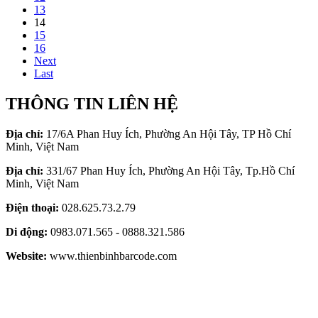
13
14
15
16
Next
Last
THÔNG TIN LIÊN HỆ
Địa chỉ:
17/6A Phan Huy Ích, Phường An Hội Tây, TP Hồ Chí
Minh, Việt Nam
Địa chỉ:
331/67 Phan Huy Ích, Phường An Hội Tây, Tp.Hồ Chí
Minh, Việt Nam
Điện thoại:
028.625.73.2.79
Di động:
0983.071.565 - 0888.321.586
Website:
www.thienbinhbarcode.com