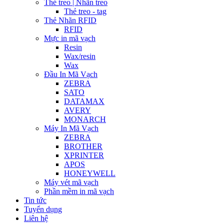
Thẻ treo | Nhãn treo
Thẻ treo - tag
Thẻ Nhãn RFID
RFID
Mực in mã vạch
Resin
Wax/resin
Wax
Đầu In Mã Vạch
ZEBRA
SATO
DATAMAX
AVERY
MONARCH
Máy In Mã Vạch
ZEBRA
BROTHER
XPRINTER
APOS
HONEYWELL
Máy vét mã vạch
Phần mềm in mã vạch
Tin tức
Tuyển dụng
Liên hệ