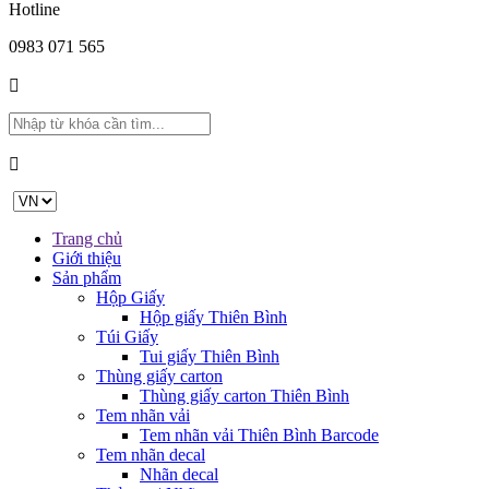
Hotline
0983 071 565
Trang chủ
Giới thiệu
Sản phẩm
Hộp Giấy
Hộp giấy Thiên Bình
Túi Giấy
Tui giấy Thiên Bình
Thùng giấy carton
Thùng giấy carton Thiên Bình
Tem nhãn vải
Tem nhãn vải Thiên Bình Barcode
Tem nhãn decal
Nhãn decal