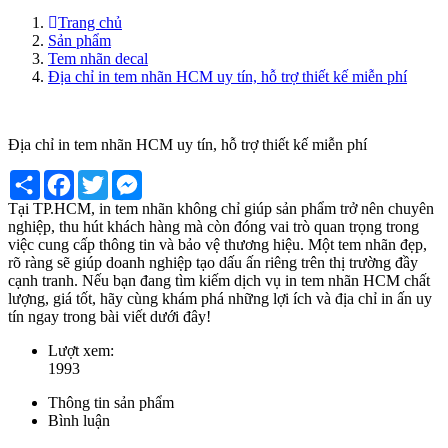
Trang chủ
Sản phẩm
Tem nhãn decal
Địa chỉ in tem nhãn HCM uy tín, hỗ trợ thiết kế miễn phí
Địa chỉ in tem nhãn HCM uy tín, hỗ trợ thiết kế miễn phí
Share
Facebook
Twitter
Messenger
Tại TP.HCM, in tem nhãn không chỉ giúp sản phẩm trở nên chuyên
nghiệp, thu hút khách hàng mà còn đóng vai trò quan trọng trong
việc cung cấp thông tin và bảo vệ thương hiệu. Một tem nhãn đẹp,
rõ ràng sẽ giúp doanh nghiệp tạo dấu ấn riêng trên thị trường đầy
cạnh tranh. Nếu bạn đang tìm kiếm dịch vụ in tem nhãn HCM chất
lượng, giá tốt, hãy cùng khám phá những lợi ích và địa chỉ in ấn uy
tín ngay trong bài viết dưới đây!
Lượt xem:
1993
Thông tin sản phẩm
Bình luận