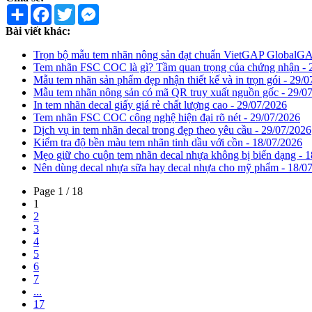
Share
Facebook
Twitter
Messenger
Bài viết khác:
Trọn bộ mẫu tem nhãn nông sản đạt chuẩn VietGAP GlobalGA
Tem nhãn FSC COC là gì? Tầm quan trọng của chứng nhận - 
Mẫu tem nhãn sản phẩm đẹp nhận thiết kế và in trọn gói - 29/
Mẫu tem nhãn nông sản có mã QR truy xuất nguồn gốc - 29/0
In tem nhãn decal giấy giá rẻ chất lượng cao - 29/07/2026
Tem nhãn FSC COC công nghệ hiện đại rõ nét - 29/07/2026
Dịch vụ in tem nhãn decal trong đẹp theo yêu cầu - 29/07/2026
Kiểm tra độ bền màu tem nhãn tinh dầu với cồn - 18/07/2026
Mẹo giữ cho cuộn tem nhãn decal nhựa không bị biến dạng - 
Nên dùng decal nhựa sữa hay decal nhựa cho mỹ phẩm - 18/0
Page 1 / 18
1
2
3
4
5
6
7
...
17