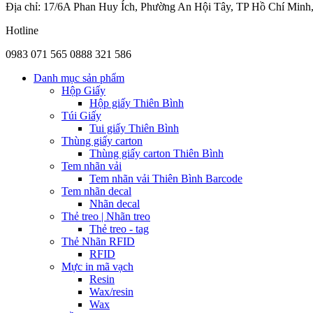
Địa chỉ: 17/6A Phan Huy Ích, Phường An Hội Tây, TP Hồ Chí Minh
Hotline
0983 071 565
0888 321 586
Danh mục sản phẩm
Hộp Giấy
Hộp giấy Thiên Bình
Túi Giấy
Tui giấy Thiên Bình
Thùng giấy carton
Thùng giấy carton Thiên Bình
Tem nhãn vải
Tem nhãn vải Thiên Bình Barcode
Tem nhãn decal
Nhãn decal
Thẻ treo | Nhãn treo
Thẻ treo - tag
Thẻ Nhãn RFID
RFID
Mực in mã vạch
Resin
Wax/resin
Wax