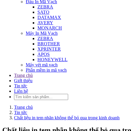
Đầu In Mã Vạch
ZEBRA
SATO
DATAMAX
AVERY
MONARCH
Máy In Mã Vạch
ZEBRA
BROTHER
XPRINTER
APOS
HONEYWELL
Máy vét mã vạch
Phần mềm in mã vạch
Trang chủ
Giới thiệu
Tin tức
Liên hệ
Trang chủ
Tin tức
Chất liệu in tem nhãn không thể bỏ qua trong kinh doanh
Chất liệu in tem nhãn không thể bỏ qua tr