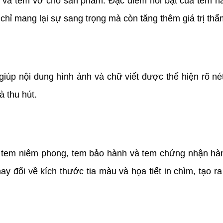
 tem vỡ cho sản phẩm. Đặc điểm nổi bật của tem này
chỉ mang lại sự sang trọng mà còn tăng thêm giá trị t
nội dung hình ảnh và chữ viết được thể hiện rõ nét 
à thu hút.
m niêm phong, tem bảo hành và tem chứng nhận hàng 
ay đổi về kích thước tia màu và họa tiết in chìm, tạo r