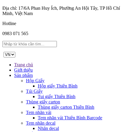
Địa chỉ: 17/6A Phan Huy Ích, Phường An Hội Tây, TP Hồ Chí
Minh, Việt Nam
Hotline
0983 071 565
Trang chủ
Giới thiệu
Sản phẩm
Hộp Giấy
Hộp giấy Thiên Bình
Túi Giấy
Tui giấy Thiên Bình
Thùng giấy carton
Thùng giấy carton Thiên Bình
Tem nhãn vải
Tem nhãn vải Thiên Bình Barcode
Tem nhãn decal
Nhãn decal