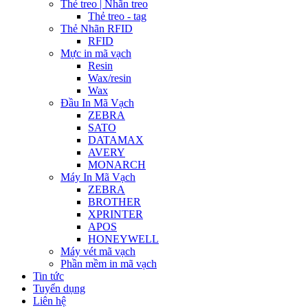
Thẻ treo | Nhãn treo
Thẻ treo - tag
Thẻ Nhãn RFID
RFID
Mực in mã vạch
Resin
Wax/resin
Wax
Đầu In Mã Vạch
ZEBRA
SATO
DATAMAX
AVERY
MONARCH
Máy In Mã Vạch
ZEBRA
BROTHER
XPRINTER
APOS
HONEYWELL
Máy vét mã vạch
Phần mềm in mã vạch
Tin tức
Tuyển dụng
Liên hệ