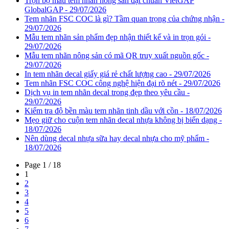
Trọn bộ mẫu tem nhãn nông sản đạt chuẩn VietGAP
GlobalGAP - 29/07/2026
Tem nhãn FSC COC là gì? Tầm quan trọng của chứng nhận -
29/07/2026
Mẫu tem nhãn sản phẩm đẹp nhận thiết kế và in trọn gói -
29/07/2026
Mẫu tem nhãn nông sản có mã QR truy xuất nguồn gốc -
29/07/2026
In tem nhãn decal giấy giá rẻ chất lượng cao - 29/07/2026
Tem nhãn FSC COC công nghệ hiện đại rõ nét - 29/07/2026
Dịch vụ in tem nhãn decal trong đẹp theo yêu cầu -
29/07/2026
Kiểm tra độ bền màu tem nhãn tinh dầu với cồn - 18/07/2026
Mẹo giữ cho cuộn tem nhãn decal nhựa không bị biến dạng -
18/07/2026
Nên dùng decal nhựa sữa hay decal nhựa cho mỹ phẩm -
18/07/2026
Page 1 / 18
1
2
3
4
5
6