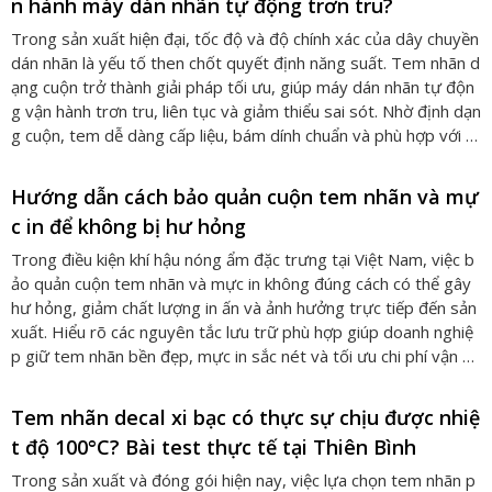
n hành máy dán nhãn tự động trơn tru?
Trong sản xuất hiện đại, tốc độ và độ chính xác của dây chuyền
dán nhãn là yếu tố then chốt quyết định năng suất. Tem nhãn d
ạng cuộn trở thành giải pháp tối ưu, giúp máy dán nhãn tự độn
g vận hành trơn tru, liên tục và giảm thiểu sai sót. Nhờ định dạn
g cuộn, tem dễ dàng cấp liệu, bám dính chuẩn và phù hợp với c
ác thiết bị tự động, đảm bảo hiệu quả sản xuất cao.
Hướng dẫn cách bảo quản cuộn tem nhãn và mự
c in để không bị hư hỏng
Trong điều kiện khí hậu nóng ẩm đặc trưng tại Việt Nam, việc b
ảo quản cuộn tem nhãn và mực in không đúng cách có thể gây
hư hỏng, giảm chất lượng in ấn và ảnh hưởng trực tiếp đến sản
xuất. Hiểu rõ các nguyên tắc lưu trữ phù hợp giúp doanh nghiệ
p giữ tem nhãn bền đẹp, mực in sắc nét và tối ưu chi phí vận hà
nh. Bài viết này sẽ hướng dẫn chi tiết cách bảo quản tem nhãn v
à mực in để tránh hư hỏng do thời tiết.
Tem nhãn decal xi bạc có thực sự chịu được nhiệ
t độ 100°C? Bài test thực tế tại Thiên Bình
Trong sản xuất và đóng gói hiện nay, việc lựa chọn tem nhãn p