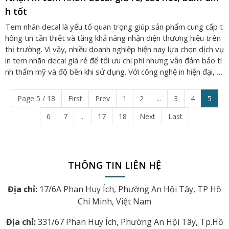
h tốt
Tem nhãn decal là yếu tố quan trọng giúp sản phẩm cung cấp t
hông tin cần thiết và tăng khả năng nhận diện thương hiệu trên
thị trường. Vì vậy, nhiều doanh nghiệp hiện nay lựa chọn dịch vụ
in tem nhãn decal giá rẻ để tối ưu chi phí nhưng vẫn đảm bảo tí
nh thẩm mỹ và độ bền khi sử dụng. Với công nghệ in hiện đại, t
em nhãn có thể đạt độ sắc nét cao và bám dính tốt trên nhiều l
oại bao bì. Thiên Bình Barcode cung cấp dịch vụ in tem nhãn de
Page 5 / 18
First
Prev
1
2
...
3
4
5
cal theo yêu cầu, đáp ứng nhu cầu sử dụng tem nhãn cho nhiều
ngành nghề khác nhau.
6
7
...
17
18
Next
Last
THÔNG TIN LIÊN HỆ
Địa chỉ:
17/6A Phan Huy Ích, Phường An Hội Tây, TP Hồ
Chí Minh, Việt Nam
Địa chỉ:
331/67 Phan Huy Ích, Phường An Hội Tây, Tp.Hồ