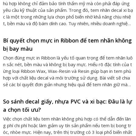
hù hợp không chỉ đảm bảo tính thẩm mỹ mà còn phải đáp ứng
yêu cầu kỹ thuật của sản phẩm. Trong đó, tem nhãn decal xi bạ
c là một trong những lựa chọn phổ biến nhờ khả năng chịu nhiệ
t, bền màu và độ bám dính cao. Tuy nhiên, nhiều doanh nghiệp
vẫn băn khoăn: liệu tem nhãn decal xi bạc có thực sự chịu được
nhiệt độ 100°C hay không? Thiên Bình Barcode đã thực hiện cá
Bí quyết chọn mực in Ribbon để tem nhãn không
c thử nghiệm thực tế để kiểm chứng khả năng này.
bị bay màu
Chọn đúng mực in Ribbon là yếu tố quan trọng để tem nhãn luô
n sắc nét, bền màu và không bị bay mực. Hiểu rõ đặc tính của t
ừng loại Ribbon Wax, Wax-Resin và Resin giúp bạn in tem phù
hợp với chất liệu decal và môi trường sử dụng. Bài viết sẽ chia
sẻ các bí quyết đơn giản nhưng hiệu quả để tem nhãn giữ màu l
âu dài và chuyên nghiệp.
So sánh decal giấy, nhựa PVC và xi bạc: Đâu là lự
a chọn tối ưu?
Việc chọn chất liệu tem nhãn không phù hợp có thể dẫn đến lãn
g phí chi phí hoặc làm giảm uy tín sản phẩm nếu tem bị bong tr
óc, nhòe mực. Hiện nay, trên thị trường có 3 loại phổ biến nhất