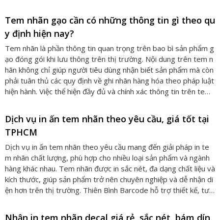
c yêu cầu nghiêm ngặt đối với tem nhãn trái cây nhằm đảm bảo
tính minh bạch và an toàn thực phẩm. Vì vậy, việc thiết kế và in
Tem nhãn gạo cần có những thông tin gì theo qu
tem nhãn đúng quy chuẩn là điều cần thiết đối với các doanh ng
y định hiện nay?
hiệp xuất khẩu nông sản.
Tem nhãn là phần thông tin quan trọng trên bao bì sản phẩm g
ạo đóng gói khi lưu thông trên thị trường. Nội dung trên tem n
hãn không chỉ giúp người tiêu dùng nhận biết sản phẩm mà còn
phải tuân thủ các quy định về ghi nhãn hàng hóa theo pháp luật
hiện hành. Việc thể hiện đầy đủ và chính xác thông tin trên tem
nhãn giúp sản phẩm minh bạch hơn về nguồn gốc và chất lượn
g. Vì vậy, việc hiểu rõ tem nhãn gạo cần có những thông tin gì t
Dịch vụ in ấn tem nhãn theo yêu cầu, giá tốt tại
heo quy định hiện nay là điều cần thiết đối với các đơn vị sản xu
TPHCM
ất và đóng gói gạo.
Dịch vụ in ấn tem nhãn theo yêu cầu mang đến giải pháp in te
m nhãn chất lượng, phù hợp cho nhiều loại sản phẩm và ngành
hàng khác nhau. Tem nhãn được in sắc nét, đa dạng chất liệu và
kích thước, giúp sản phẩm trở nên chuyên nghiệp và dễ nhận di
ện hơn trên thị trường. Thiên Bình Barcode hỗ trợ thiết kế, tư v
ấn và sản xuất tem nhãn nhanh chóng, đáp ứng linh hoạt mọi y
êu cầu của khách hàng.
Nhận in tem nhãn decal giá rẻ, sắc nét, bám dín