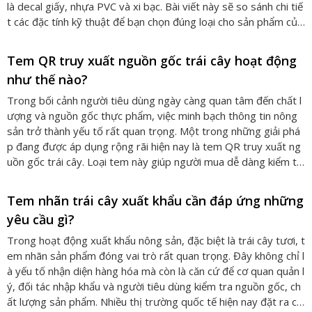
là decal giấy, nhựa PVC và xi bạc. Bài viết này sẽ so sánh chi tiế
t các đặc tính kỹ thuật để bạn chọn đúng loại cho sản phẩm của
mình.
Tem QR truy xuất nguồn gốc trái cây hoạt động
như thế nào?
Trong bối cảnh người tiêu dùng ngày càng quan tâm đến chất l
ượng và nguồn gốc thực phẩm, việc minh bạch thông tin nông
sản trở thành yếu tố rất quan trọng. Một trong những giải phá
p đang được áp dụng rộng rãi hiện nay là tem QR truy xuất ng
uồn gốc trái cây. Loại tem này giúp người mua dễ dàng kiểm tr
a thông tin về sản phẩm chỉ bằng một thao tác quét mã trên đi
ện thoại. Vậy tem QR truy xuất nguồn gốc trái cây hoạt động n
Tem nhãn trái cây xuất khẩu cần đáp ứng những
hư thế nào và vì sao công nghệ này ngày càng phổ biến trong n
yêu cầu gì?
gành nông nghiệp?
Trong hoạt động xuất khẩu nông sản, đặc biệt là trái cây tươi, t
em nhãn sản phẩm đóng vai trò rất quan trọng. Đây không chỉ l
à yếu tố nhận diện hàng hóa mà còn là căn cứ để cơ quan quản l
ý, đối tác nhập khẩu và người tiêu dùng kiểm tra nguồn gốc, ch
ất lượng sản phẩm. Nhiều thị trường quốc tế hiện nay đặt ra cá